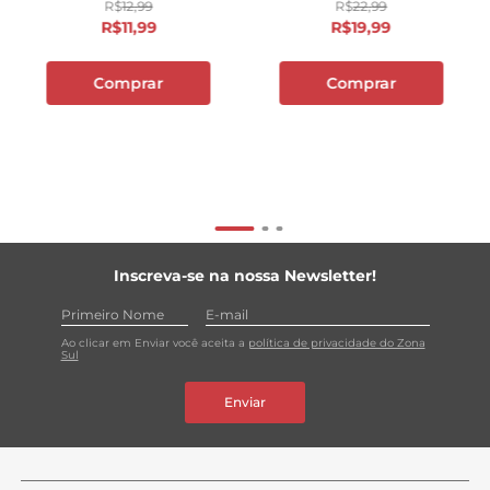
R$
12
,
99
R$
22
,
99
R$
11
,
99
R$
19
,
99
Comprar
Comprar
Inscreva-se na nossa Newsletter!
Ao clicar em Enviar você aceita a
política de privacidade do Zona
Sul
Enviar