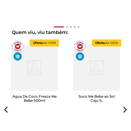
Quem viu, viu também:
Oferta
até
12/08
Oferta
até
12/08
Água De Coco Fresca Me
Suco Me Bebe ao Sol
Bebe 500ml
Caju 1L