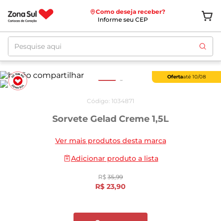
Como deseja receber?
Informe seu CEP
Pesquise aqui
Oferta
até
10/08
Código
:
1034871
Sorvete Gelad Creme 1,5L
Ver mais produtos desta marca
Adicionar produto a lista
R$
35
,
99
R$
23
,
90