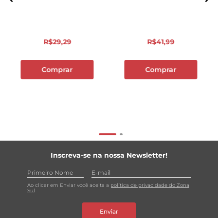
R$
29
,
29
R$
41
,
99
Comprar
Comprar
Inscreva-se na nossa Newsletter!
Ao clicar em Enviar você aceita a
política de privacidade do Zona
Sul
Enviar