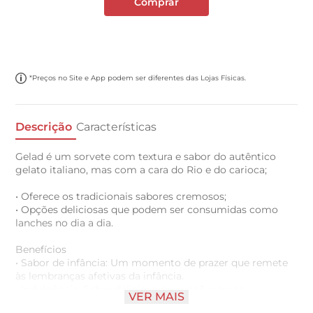
Comprar
*Preços no Site e App podem ser diferentes das Lojas Físicas.
Descrição
Características
Gelad é um sorvete com textura e sabor do autêntico
gelato italiano, mas com a cara do Rio e do carioca;
• Oferece os tradicionais sabores cremosos;
• Opções deliciosas que podem ser consumidas como
lanches no dia a dia.
Benefícios
• Sabor de infância: Um momento de prazer que remete
às lembranças afetivas da infância.
• Indulgência: Sabor delicioso que você merece.
VER MAIS
• Conveniência: Fácil de comprar e consumir, sempre