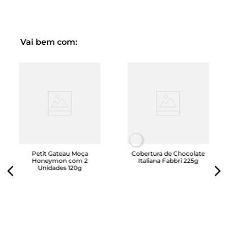
numa loja ZS próxima e com valor acessível.
• Alimento: Sem gordura trans e com quantidades
significativas de nutrientes, Gelad é uma ótima opção
para o lanche da tarde.
Vai bem com:
Petit Gateau Moça
Cobertura de Chocolate
Honeymon com 2
Italiana Fabbri 225g
Unidades 120g