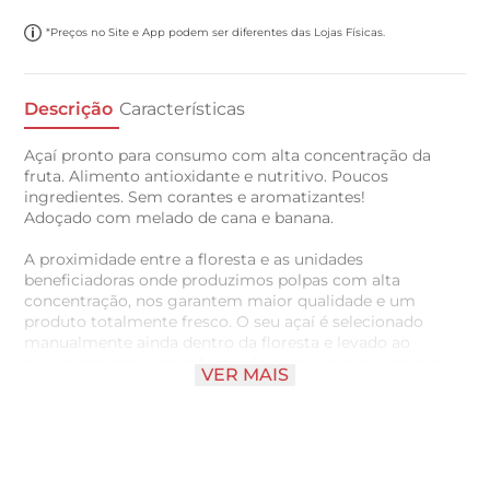
*Preços no Site e App podem ser diferentes das Lojas Físicas.
Descrição
Características
Açaí pronto para consumo com alta concentração da
fruta. Alimento antioxidante e nutritivo. Poucos
ingredientes. Sem corantes e aromatizantes!
Adoçado com melado de cana e banana.
A proximidade entre a floresta e as unidades
beneficiadoras onde produzimos polpas com alta
concentração, nos garantem maior qualidade e um
produto totalmente fresco. O seu açaí é selecionado
manualmente ainda dentro da floresta e levado ao
processamento e transformado no mesmo dia em que
VER MAIS
foi colhido.