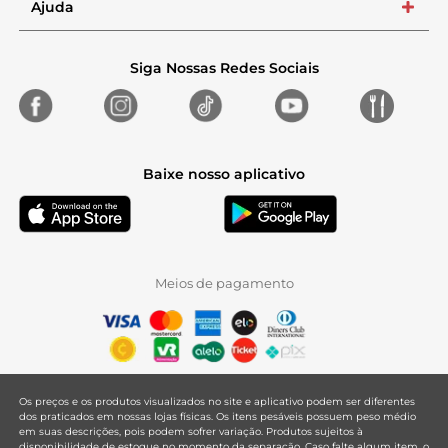
Ajuda
+
Siga Nossas Redes Sociais
Baixe nosso aplicativo
Meios de pagamento
Os preços e os produtos visualizados no site e aplicativo podem ser diferentes
dos praticados em nossas lojas físicas. Os itens pesáveis possuem peso médio
em suas descrições, pois podem sofrer variação. Produtos sujeitos à
disponibilidade de estoque no momento da separação. Caso falte algum item, o