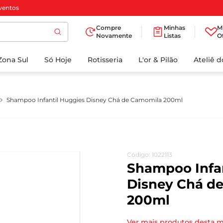
ventos
Compre
Minhas
M
Novamente
Listas
O
TERMOS MAIS
Zona Sul
Só Hoje
BUSCADOS
Rotisseria
L'or & Pilão
Ateliê 
1
º
cafe
2
º
iogurte
Shampoo Infantil Huggies Disney Chá de Camomila 200ml
3
º
papel higienico
4
º
manteiga
5
º
azeite
Código
:
1022113
6
º
detergente
Shampoo Infan
7
º
leite
Disney Chá d
200ml
8
º
biscoito
9
º
chocolate
Ver mais produtos desta 