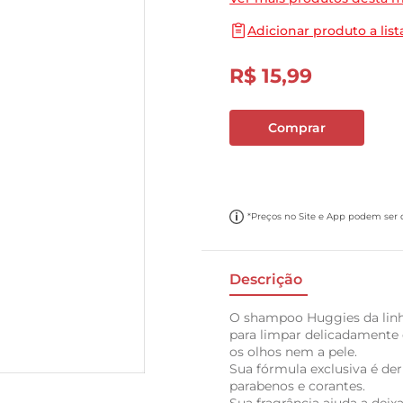
10
º
carne moida
Adicionar produto a list
R$
15
,
99
Comprar
*Preços no Site e App podem ser di
Descrição
O shampoo Huggies da linh
para limpar delicadamente 
os olhos nem a pele.
Sua fórmula exclusiva é d
parabenos e corantes.