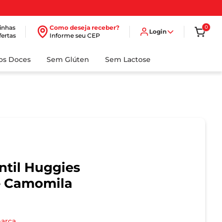
inhas
Como deseja receber?
0
Login
fertas
Informe seu CEP
dos Doces
Sem Glúten
Sem Lactose
til Huggies
e Camomila
marca