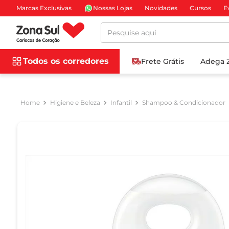
Marcas Exclusivas
Nossas Lojas
Novidades
Cursos
E
Pesquise aqui
Todos os corredores
Frete Grátis
Adega 
Higiene e Beleza
Infantil
Shampoo & Condicionador