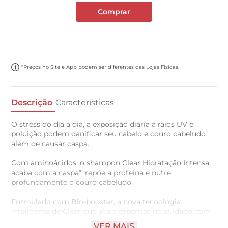
Comprar
*Preços no Site e App podem ser diferentes das Lojas Físicas.
Descrição
Características
O stress do dia a dia, a exposição diária a raios UV e
poluição podem danificar seu cabelo e couro cabeludo
além de causar caspa.
Com aminoácidos, o shampoo Clear Hidratação Intensa
acaba com a caspa*, repõe a proteína e nutre
profundamente o couro cabeludo.
Formulado com Bio-booster, a nova tecnologia
inteligente de Clear que alia a expertise no cuidado com
o couro cabeludo e a expertise no cuidado com a pele, o
VER MAIS