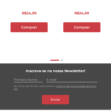
R$
24
,
99
R$
24
,
99
Comprar
Comprar
Inscreva-se na nossa Newsletter!
Ao clicar em Enviar você aceita a
política de privacidade do Zona
Sul
Enviar