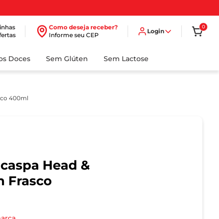
inhas
Como deseja receber?
0
Login
fertas
Informe seu CEP
dos Doces
Sem Glúten
Sem Lactose
sco 400ml
caspa Head &
n Frasco
marca