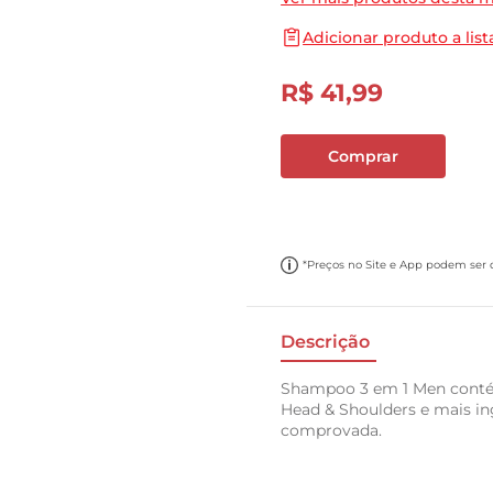
10
º
papel toalha
Adicionar produto a list
R$
41
,
99
Comprar
*Preços no Site e App podem ser di
Descrição
Shampoo 3 em 1 Men contém
Head & Shoulders e mais i
comprovada.