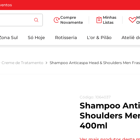
ventos
Compre
Minhas
M
Novamente
Listas
O
TERMOS MAIS
Zona Sul
Só Hoje
BUSCADOS
Rotisseria
L'or & Pilão
Ateliê 
1
º
cafe
2
º
papel higienico
+ Creme de Tratamento
Shampoo Anticaspa Head & Shoulders Men Fra
3
º
manteiga
4
º
iogurte
5
º
detergente
Código
:
1064037
6
º
azeite
Shampoo Anti
7
º
leite
Shoulders Me
400ml
8
º
biscoito
9
º
chocolate
Ver mais produtos desta 