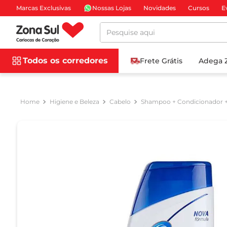
Marcas Exclusivas
Nossas Lojas
Novidades
Cursos
E
Pesquise aqui
Todos os corredores
Frete Grátis
Adega 
Higiene e Beleza
Cabelo
Shampoo + Condicionador 