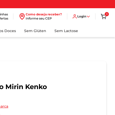
inhas
Como deseja receber?
0
Login
fertas
Informe seu CEP
dos Doces
Sem Glúten
Sem Lactose
o Mirin Kenko
marca