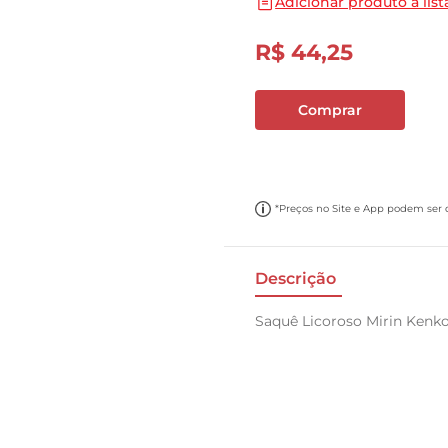
Adicionar produto a list
10
º
papel toalha
R$
44
,
25
Comprar
*Preços no Site e App podem ser di
Descrição
Saquê Licoroso Mirin Kenk