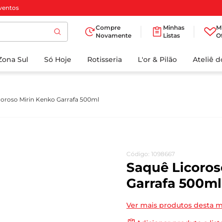
ventos
Compre
Minhas
M
Novamente
Listas
O
TERMOS MAIS
Zona Sul
Só Hoje
BUSCADOS
Rotisseria
L'or & Pilão
Ateliê 
1
º
cafe
2
º
papel higienico
coroso Mirin Kenko Garrafa 500ml
3
º
manteiga
4
º
iogurte
5
º
detergente
Código
:
1098667
6
º
azeite
Saquê Licoros
7
º
leite
Garrafa 500ml
8
º
biscoito
Ver mais produtos desta 
9
º
chocolate