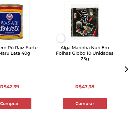
em Pó Raiz Forte
Alga Marinha Nori Em
Maru Lata 40g
Folhas Globo 10 Unidades
25g
R$
42
,
39
R$
47
,
38
Comprar
Comprar