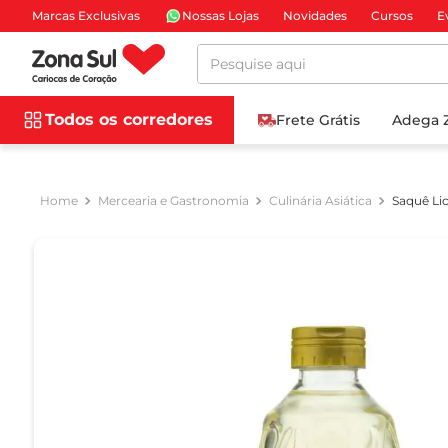
Marcas Exclusivas
Nossas Lojas
Novidades
Cursos
E
Pesquise aqui
Todos os corredores
Frete Grátis
Adega 
Mercearia e Gastronomia
Culinária Asiática
Saquê Li