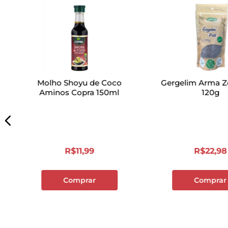
Molho Shoyu de Coco
Gergelim Arma Z
Aminos Copra 150ml
120g
R$
11
,
99
R$
22
,
98
Comprar
Comprar