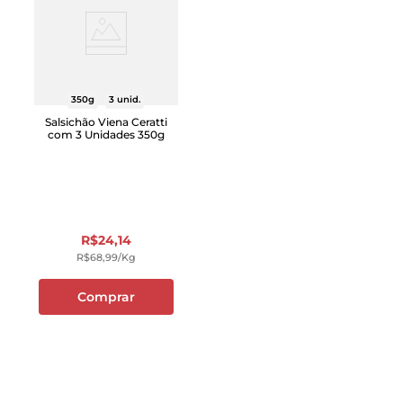
350g
3 unid.
Salsichão Viena Ceratti
com 3 Unidades 350g
R$
24
,
14
R$
68
,
99
/kg
Comprar