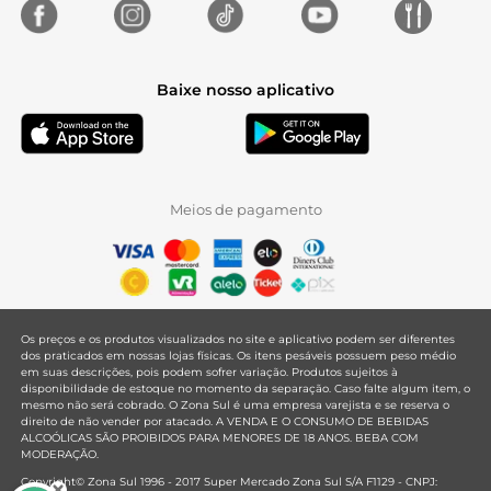
Baixe nosso aplicativo
Meios de pagamento
Os preços e os produtos visualizados no site e aplicativo podem ser diferentes
dos praticados em nossas lojas físicas. Os itens pesáveis possuem peso médio
em suas descrições, pois podem sofrer variação. Produtos sujeitos à
disponibilidade de estoque no momento da separação. Caso falte algum item, o
mesmo não será cobrado. O Zona Sul é uma empresa varejista e se reserva o
direito de não vender por atacado. A VENDA E O CONSUMO DE BEBIDAS
ALCOÓLICAS SÃO PROIBIDOS PARA MENORES DE 18 ANOS. BEBA COM
MODERAÇÃO.
Copyright© Zona Sul 1996 - 2017 Super Mercado Zona Sul S/A F1129 - CNPJ: