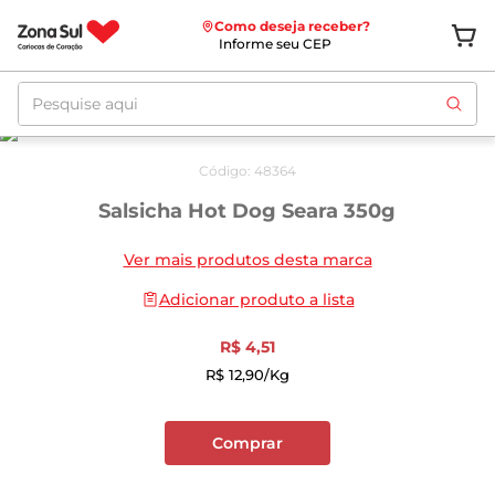
Como deseja receber?
Informe seu CEP
Pesquise aqui
Código
:
48364
Salsicha Hot Dog Seara 350g
Ver mais produtos desta marca
Adicionar produto a lista
R$
4
,
51
R$
12
,
90
/kg
Comprar