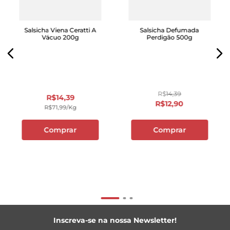
Salsicha Viena Ceratti A
Salsicha Defumada
Vácuo 200g
Perdigão 500g
R$
14
,
39
R$
14
,
39
R$
12
,
90
R$
71
,
99
/kg
Comprar
Comprar
Inscreva-se na nossa Newsletter!