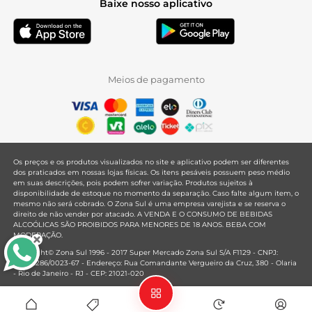
Baixe nosso aplicativo
Meios de pagamento
Os preços e os produtos visualizados no site e aplicativo podem ser diferentes
dos praticados em nossas lojas físicas. Os itens pesáveis possuem peso médio
em suas descrições, pois podem sofrer variação. Produtos sujeitos à
disponibilidade de estoque no momento da separação. Caso falte algum item, o
mesmo não será cobrado. O Zona Sul é uma empresa varejista e se reserva o
direito de não vender por atacado. A VENDA E O CONSUMO DE BEBIDAS
ALCOÓLICAS SÃO PROIBIDOS PARA MENORES DE 18 ANOS. BEBA COM
MODERAÇÃO.
Copyright© Zona Sul 1996 - 2017 Super Mercado Zona Sul S/A F1129 - CNPJ:
33.381.286/0023-67 - Endereço: Rua Comandante Vergueiro da Cruz, 380 - Olaria
- Rio de Janeiro - RJ - CEP: 21021-020
Mantido por