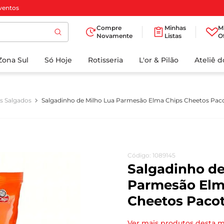
ventos
Compre
Minhas
M
Novamente
Listas
O
TERMOS MAIS
Zona Sul
Só Hoje
BUSCADOS
Rotisseria
L'or & Pilão
Ateliê 
1
º
cafe
2
º
papel higienico
os Salgados
Salgadinho de Milho Lua Parmesão Elma Chips Cheetos Paco
3
º
manteiga
4
º
iogurte
5
º
detergente
Código
:
1089145
6
º
azeite
Salgadinho de
7
º
leite
Parmesão Elm
Cheetos Pacot
8
º
biscoito
9
º
chocolate
Ver mais produtos desta 