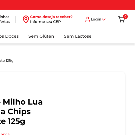
inhas
Como deseja receber?
0
Login
fertas
Informe seu CEP
dos Doces
Sem Glúten
Sem Lactose
te 125g
 Milho Lua
a Chips
e 125g
marca