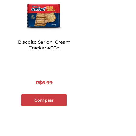
Biscoito Sarloni Cream
Cracker 400g
R$
6
,
99
Comprar