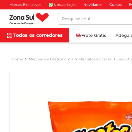
Marcas Exclusivas
Nossas Lojas
Novidades
Cursos
E
Pesquise aqui
Todos os corredores
Frete Grátis
Adega 
Mercearia e Gastronomia
Biscoitos e Snacks
Biscoit