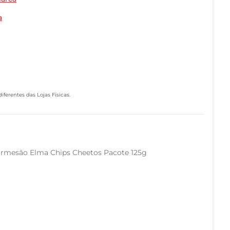
a
ferentes das Lojas Físicas.
armesão Elma Chips Cheetos Pacote 125g