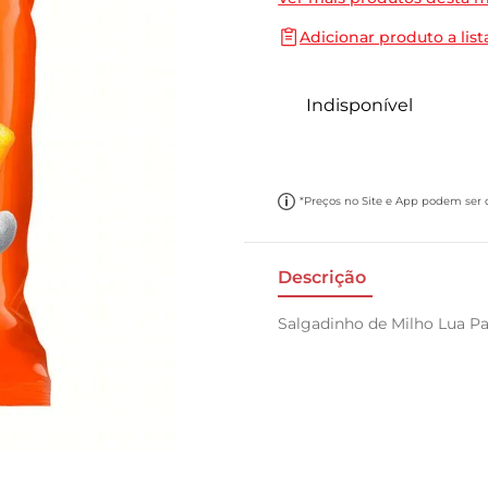
10
º
papel toalha
Adicionar produto a list
Indisponível
*Preços no Site e App podem ser di
Descrição
Salgadinho de Milho Lua P