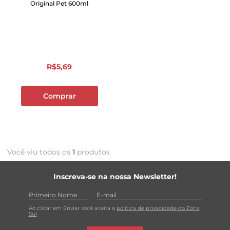
Original Pet 600ml
R$
5
,
69
Comprar
Você viu todos os
1
produtos
Inscreva-se na nossa Newsletter!
Ao clicar em Enviar você aceita a
política de privacidade do Zona
Sul