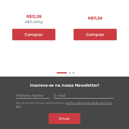
R$
12
,
59
R$
11
,
59
R$
31
,
49
/kg
Comprar
Comprar
Inscreva-se na nossa Newsletter!
Ao clicar em Enviar você aceita a
política de privacidade do Zona
Sul
Enviar