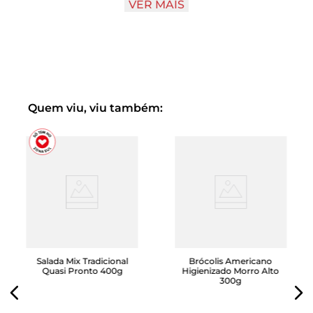
VER MAIS
Uma opção leve, nutritiva e deliciosa para cuidar de você
sem abrir mão da praticidade!
Abra, sirva e aproveite!
Qualidade e sabor do jeito que o seu dia precisa
Quem viu, viu também:
Salada Mix Tradicional
Brócolis Americano
Quasi Pronto 400g
Higienizado Morro Alto
300g