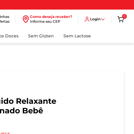
inhas
Como deseja receber?
0
Login
fertas
Informe seu CEP
dos Doces
Sem Glúten
Sem Lactose
ido Relaxante
nado Bebê
marca