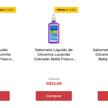
ta
até
12/08
Oferta
até
12/08
uido
Sabonete Líquido de
Sabonete
momila
Glicerina Lavanda
Glicer
Frasco
Granado Bebê Frasco
Baby
500ml
R$
39
,
99
R$
32
,
99
Comprar