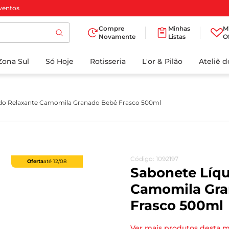
ventos
Compre
Minhas
M
Novamente
Listas
O
TERMOS MAIS
Zona Sul
Só Hoje
BUSCADOS
Rotisseria
L'or & Pilão
Ateliê 
1
º
cafe
2
º
papel higienico
ido Relaxante Camomila Granado Bebê Frasco 500ml
3
º
manteiga
4
º
iogurte
5
º
detergente
Código
:
1092197
Oferta
até
12/08
6
º
azeite
Sabonete Líqu
7
º
leite
Camomila Gra
Frasco 500ml
8
º
biscoito
9
º
chocolate
Ver mais produtos desta 