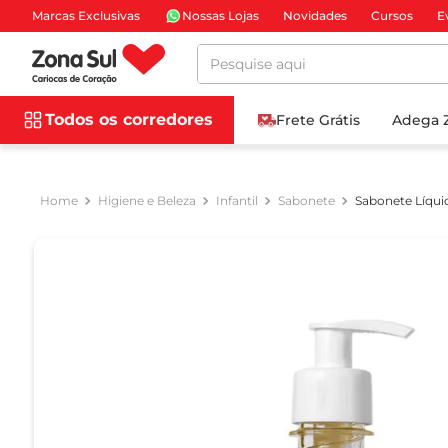
Marcas Exclusivas
Nossas Lojas
Novidades
Cursos
E
Pesquise aqui
Todos os corredores
Frete Grátis
Adega 
Higiene e Beleza
Infantil
Sabonete
Sabonete Líqu