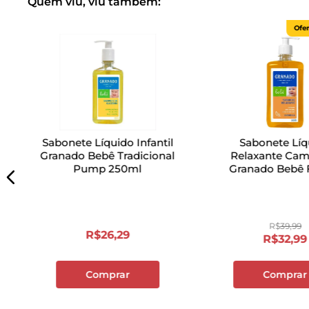
Quem viu, viu também:
Ofer
Sabonete Líquido Infantil
Sabonete Líq
Granado Bebê Tradicional
Relaxante Ca
Pump 250ml
Granado Bebê 
500ml
R$
39
,
99
R$
26
,
29
R$
32
,
99
Comprar
Comprar