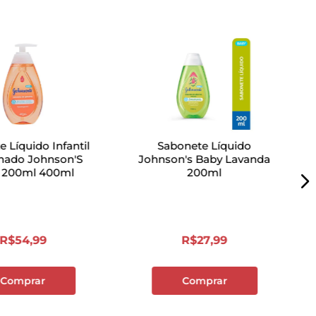
 Líquido Infantil
Sabonete Líquido
inado Johnson'S
Johnson's Baby Lavanda
 200ml 400ml
200ml
R$
54
,
99
R$
27
,
99
Comprar
Comprar