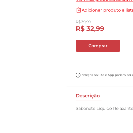
10
º
papel toalha
Adicionar produto a list
R$
39
,
99
R$
32
,
99
Comprar
*Preços no Site e App podem ser di
Descrição
Sabonete Líquido Relaxan