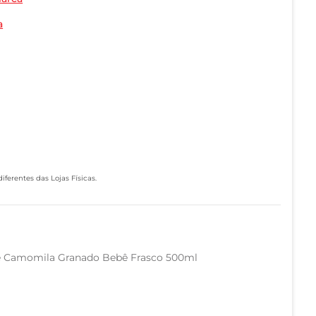
a
ferentes das Lojas Físicas.
te Camomila Granado Bebê Frasco 500ml