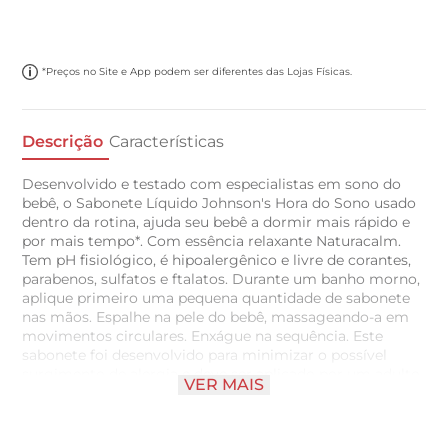
*Preços no Site e App podem ser diferentes das Lojas Físicas.
Descrição
Características
Desenvolvido e testado com especialistas em sono do
bebê, o Sabonete Líquido Johnson's Hora do Sono usado
dentro da rotina, ajuda seu bebê a dormir mais rápido e
por mais tempo*. Com essência relaxante Naturacalm.
Tem pH fisiológico, é hipoalergênico e livre de corantes,
parabenos, sulfatos e ftalatos. Durante um banho morno,
aplique primeiro uma pequena quantidade de sabonete
nas mãos. Espalhe na pele do bebê, massageando-a em
movimentos circulares. Enxágue na sequência. Este
sabonete foi desenvolvido para minimizar o possível
surgimento de alergia e deve ser aplicado por um adulto
VER MAIS
ou sob sua supervisão. Não utilizar em pele ou couro
cabeludo que apresente irritações ou lesões. Os
resultados são obtidos com base na rotina de banho e