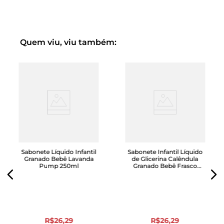
pós-banho do bebê.
Dermatologicamente testado e hipoalergênico.
Quem viu, viu também:
Sabonete Líquido Infantil
Sabonete Infantil Líquido
Granado Bebê Lavanda
de Glicerina Calêndula
Pump 250ml
Granado Bebê Frasco
250ml
R$
26
,
29
R$
26
,
29