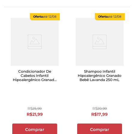
Oferta
até
12/08
Oferta
até
12/08
Condicionador De
Shampoo Infantil
Cabelos Infantil
Hipoalergênico Granado
Hipoalergênico Granado
Bebê Lavanda 250 mL
Bebê Lavanda 250ml
R$
25
,
99
R$
20
,
99
R$
21
,
99
R$
17
,
99
Comprar
Comprar