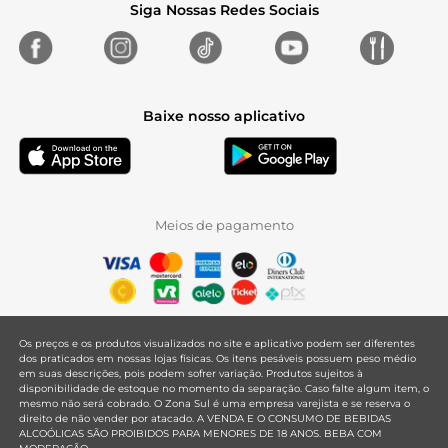
Siga Nossas Redes Sociais
Baixe nosso aplicativo
Meios de pagamento
Os preços e os produtos visualizados no site e aplicativo podem ser diferentes
dos praticados em nossas lojas físicas. Os itens pesáveis possuem peso médio
em suas descrições, pois podem sofrer variação. Produtos sujeitos à
disponibilidade de estoque no momento da separação. Caso falte algum item, o
mesmo não será cobrado. O Zona Sul é uma empresa varejista e se reserva o
direito de não vender por atacado. A VENDA E O CONSUMO DE BEBIDAS
ALCOÓLICAS SÃO PROIBIDOS PARA MENORES DE 18 ANOS. BEBA COM