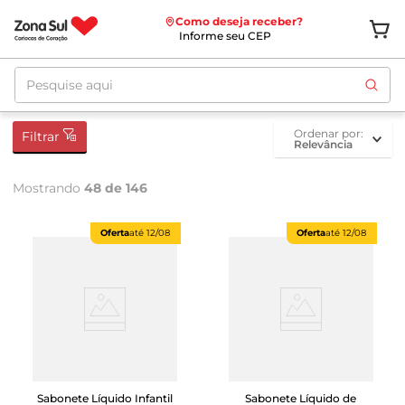
Como deseja receber?
Informe seu CEP
Pesquise aqui
ordenar por
Filtrar
Relevância
Mostrando
48 de 146
Oferta
até
12/08
Oferta
até
12/08
Sabonete Líquido Infantil
Sabonete Líquido de