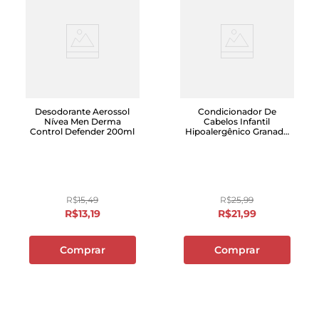
Desodorante Aerossol
Condicionador De
Nívea Men Derma
Cabelos Infantil
Control Defender 200ml
Hipoalergênico Granado
Bebê Neutro 250ml
R$
15
,
49
R$
25
,
99
R$
13
,
19
R$
21
,
99
Comprar
Comprar