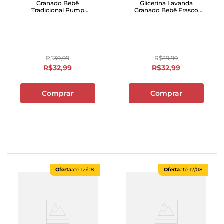
Granado Bebê
Glicerina Lavanda
Tradicional Pump
Granado Bebê Frasco
500mL
500ml
R$
39
,
99
R$
39
,
99
R$
32
,
99
R$
32
,
99
Comprar
Comprar
Oferta
até
12/08
Oferta
até
12/08