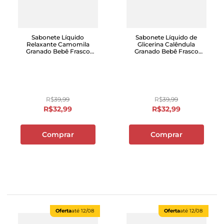
Sabonete Líquido
Sabonete Líquido de
Relaxante Camomila
Glicerina Calêndula
Granado Bebê Frasco
Granado Bebê Frasco
500ml
500ml
R$
39
,
99
R$
39
,
99
R$
32
,
99
R$
32
,
99
Comprar
Comprar
Oferta
até
12/08
Oferta
até
12/08