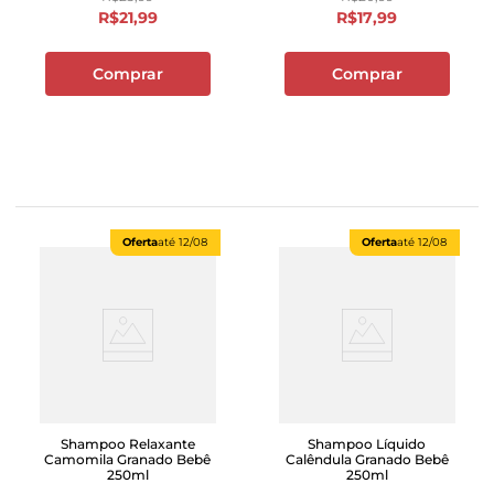
R$
21
,
99
R$
17
,
99
Comprar
Comprar
Oferta
até
12/08
Oferta
até
12/08
Shampoo Relaxante
Shampoo Líquido
Camomila Granado Bebê
Calêndula Granado Bebê
250ml
250ml