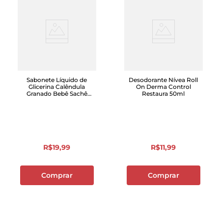
Sabonete Líquido de
Desodorante Nívea Roll
Glicerina Calêndula
On Derma Control
Granado Bebê Sachê
Restaura 50ml
250ml Refil
R$
19
,
99
R$
11
,
99
Comprar
Comprar