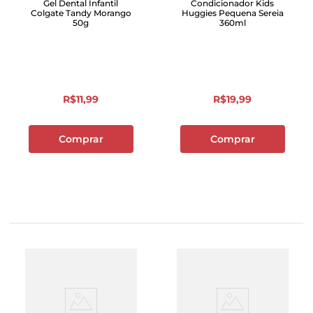
Gel Dental Infantil
Condicionador Kids
Colgate Tandy Morango
Huggies Pequena Sereia
50g
360ml
R$
11
,
99
R$
19
,
99
Comprar
Comprar