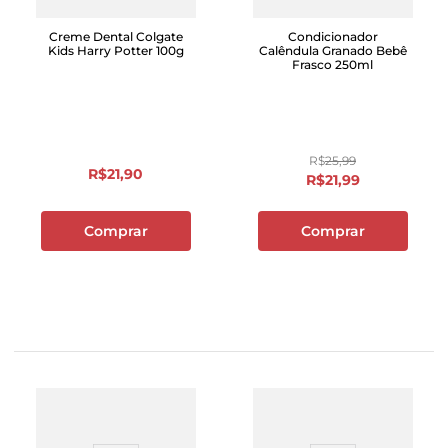
Creme Dental Colgate
Condicionador
Kids Harry Potter 100g
Calêndula Granado Bebê
Frasco 250ml
R$
25
,
99
R$
21
,
90
R$
21
,
99
Comprar
Comprar