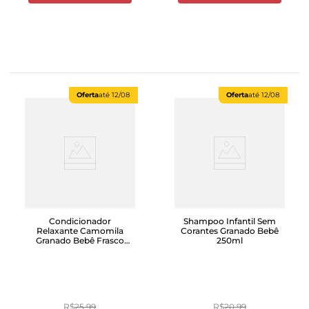
Oferta
até
12/08
Oferta
até
12/08
Condicionador
Shampoo Infantil Sem
Relaxante Camomila
Corantes Granado Bebê
Granado Bebê Frasco
250ml
250ml
R$
25
,
99
R$
20
,
99