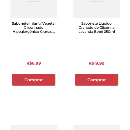
Sabonete Infantil Vegetal
Sabonete Líquido
Glicerinado
Granado de Glicerina
Hipoalergênico Granado
Lavanda Bebê 250ml
Bebê 90g
R$
6
,
99
R$
19
,
99
Comprar
Comprar