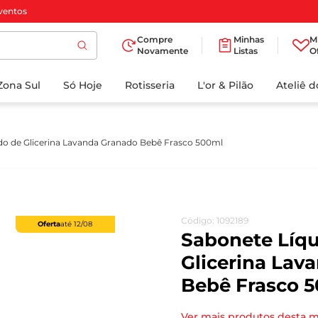
ventos
Compre
Minhas
M
Novamente
Listas
O
TERMOS MAIS
Zona Sul
Só Hoje
BUSCADOS
Rotisseria
L'or & Pilão
Ateliê 
1
º
cafe
2
º
papel higienico
do de Glicerina Lavanda Granado Bebê Frasco 500ml
3
º
manteiga
4
º
iogurte
5
º
detergente
Código
:
1092189
Oferta
até
12/08
6
º
azeite
Sabonete Líqu
7
º
leite
Glicerina Lav
Bebê Frasco 
8
º
biscoito
9
º
chocolate
Ver mais produtos desta 