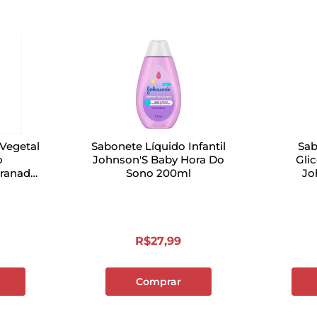
 Vegetal
Sabonete Líquido Infantil
Sab
o
Johnson'S Baby Hora Do
Gli
Granado
Sono 200ml
Jo
 90g
R$
27
,
99
Comprar