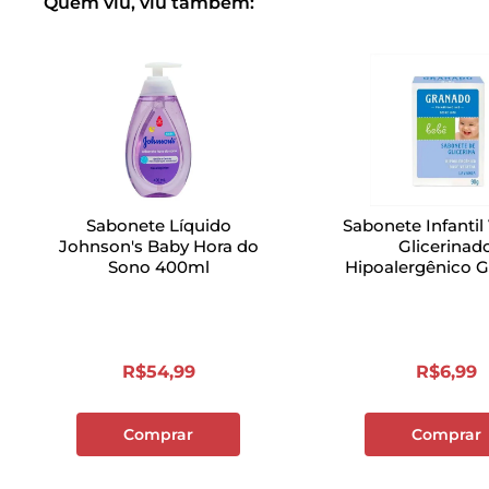
Quem viu, viu também:
Sabonete Líquido
Sabonete Infantil
Johnson's Baby Hora do
Glicerinad
Sono 400ml
Hipoalergênico 
Bebê Lavanda
R$
54
,
99
R$
6
,
99
Comprar
Comprar