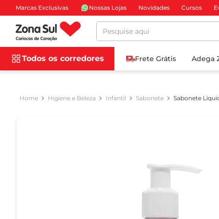
Marcas Exclusivas
Nossas Lojas
Novidades
Cursos
E
Pesquise aqui
Todos os corredores
Frete Grátis
Adega 
Higiene e Beleza
Infantil
Sabonete
Sabonete Líqui