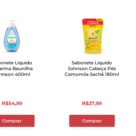
onete Líquido
Sabonete Líquido
cerina Baunilha
Johnson Cabeça Pés
hnson 400ml
Camomila Sachê 180ml
R$
54
,
99
R$
27
,
99
Comprar
Comprar