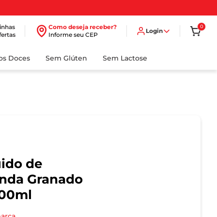
inhas
Como deseja receber?
0
Login
fertas
Informe seu CEP
dos Doces
Sem Glúten
Sem Lactose
ido de
anda Granado
500ml
marca