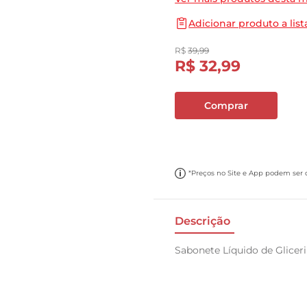
10
º
papel toalha
Adicionar produto a list
R$
39
,
99
R$
32
,
99
Comprar
*Preços no Site e App podem ser di
Descrição
Sabonete Líquido de Glice