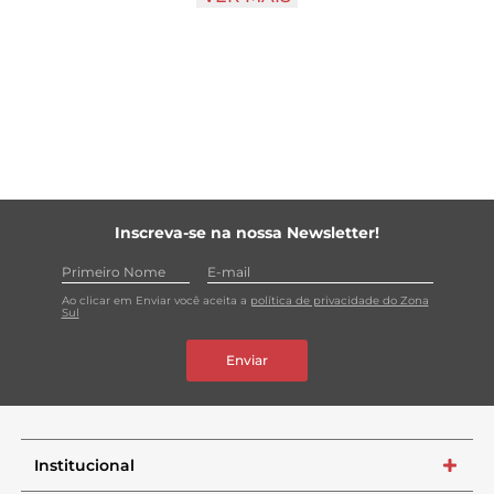
fragrância, deixando-a perfumada por mais tempo.
A embalagem é um resgate da primeira arte do sabonete
de glicerina, lançado em 1915, retrabalhado para manter
sua identidade original, mais decorativa e sofisticada.
Produto vegano. Não testado em animais. Conteúdo:
300ml.
Inscreva-se na nossa Newsletter!
Ao clicar em Enviar você aceita a
política de privacidade do Zona
Sul
Enviar
Institucional
+