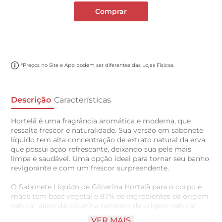
Comprar
*Preços no Site e App podem ser diferentes das Lojas Físicas.
Descrição
Características
Hortelã é uma fragrância aromática e moderna, que
ressalta frescor e naturalidade. Sua versão em sabonete
líquido tem alta concentração de extrato natural da erva
que possui ação refrescante, deixando sua pele mais
limpa e saudável. Uma opção ideal para tornar seu banho
revigorante e com um frescor surpreendente.
O Sabonete Líquido de Glicerina Hortelã para o corpo e
mãos tem base vegetal e 87% de ingredientes de origem
natural, além da glicerina também de origem natural,
que auxilia na hidratação da pele, e alta concentração de
VER MAIS