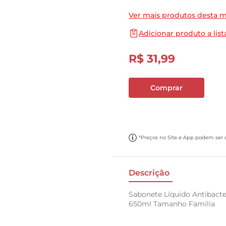
10
º
cebola
Ver mais produtos desta 
Adicionar produto a list
R$
31
,
99
Comprar
*Preços no Site e App podem ser di
Descrição
Sabonete Líquido Antibact
650ml Tamanho Família