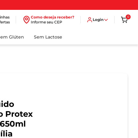
inhas
Como deseja receber?
0
Login
fertas
Informe seu CEP
Sem Glúten
Sem Lactose
uido
o Protex
 650ml
lia