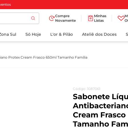
ventos
Compre
Minhas
M
Novamente
Listas
O
TERMOS MAIS
Zona Sul
Só Hoje
BUSCADOS
L'or & Pilão
Ateliê dos Doces
1
º
cafe
2
º
papel higienico
riano Protex Cream Frasco 650ml Tamanho Família
3
º
iogurte
4
º
manteiga
5
º
detergente
Código
:
1087061
6
º
azeite
Sabonete Líq
7
º
biscoito
Antibacterian
Cream Frasco
8
º
leite
Tamanho Famí
9
º
chocolate