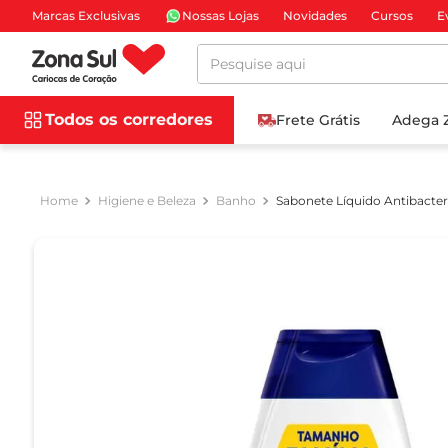
Marcas Exclusivas
Nossas Lojas
Novidades
Cursos
E
Pesquise aqui
Todos os corredores
Frete Grátis
Adega 
Higiene e Beleza
Banho
Sabonete Líquido Antibacte