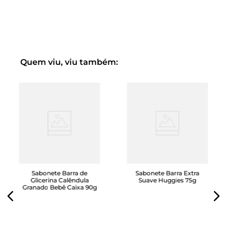
Fórmula chega de lágrimas que não agride os olhos.
Quem viu, viu também:
Sabonete Barra de
Sabonete Barra Extra
Glicerina Calêndula
Suave Huggies 75g
Granado Bebê Caixa 90g