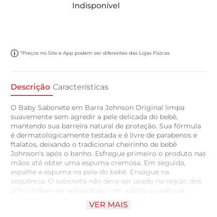
Indisponível
*Preços no Site e App podem ser diferentes das Lojas Físicas.
Descrição
Características
O Baby Sabonete em Barra Johnson Original limpa
suavemente sem agredir a pele delicada do bebê,
mantendo sua barreira natural de proteção. Sua fórmula
é dermatologicamente testada e é livre de parabenos e
ftalatos, deixando o tradicional cheirinho de bebê
Johnson's após o banho. Esfregue primeiro o produto nas
mãos até obter uma espuma cremosa. Em seguida,
espalhe a espuma na pele do bebê. Enxágue na
sequência. O sabonete não deve ser usado na região dos
olhos e deve ser aplicado por um adulto ou sob sua
supervisão. Não agride e nem resseca a pele pois não
VER MAIS
contém álcool, nem triclosan. Ideal para peles delicadas.