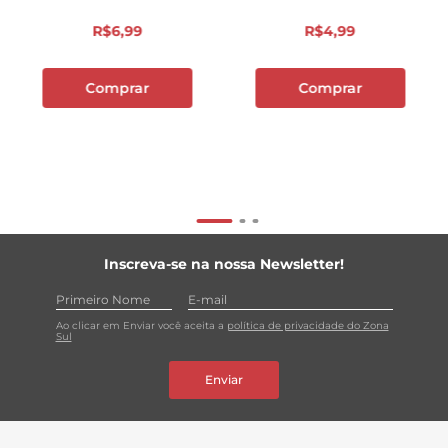
R$
6
,
99
R$
4
,
99
Comprar
Comprar
Inscreva-se na nossa Newsletter!
Ao clicar em Enviar você aceita a
política de privacidade do Zona
Sul
Enviar