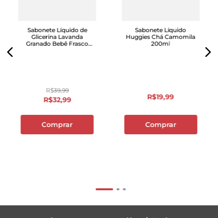
Sabonete Líquido de
Sabonete Líquido
Glicerina Lavanda
Huggies Chá Camomila
Granado Bebê Frasco
200ml
500ml
R$
39
,
99
R$
19
,
99
R$
32
,
99
Comprar
Comprar