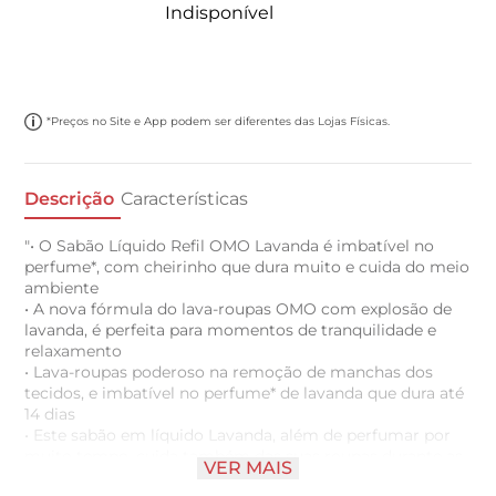
Indisponível
*Preços no Site e App podem ser diferentes das Lojas Físicas.
Descrição
Características
"• O Sabão Líquido Refil OMO Lavanda é imbatível no
perfume*, com cheirinho que dura muito e cuida do meio
ambiente
• A nova fórmula do lava-roupas OMO com explosão de
lavanda, é perfeita para momentos de tranquilidade e
relaxamento
• Lava-roupas poderoso na remoção de manchas dos
tecidos, e imbatível no perfume* de lavanda que dura até
14 dias
• Este sabão em líquido Lavanda, além de perfumar por
muito tempo, cuida também das suas roupas durante as
VER MAIS
lavagens, sem deixar resíduos. Desenvolvido para utilizar