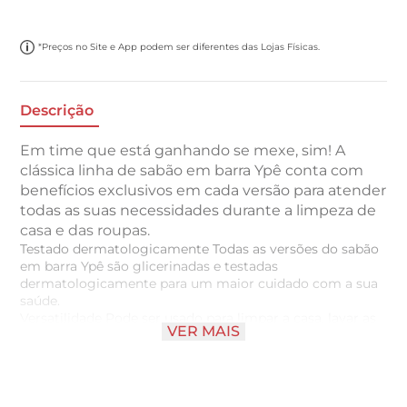
*Preços no Site e App podem ser diferentes das Lojas Físicas.
Descrição
Em time que está ganhando se mexe, sim! A
clássica linha de sabão em barra Ypê conta com
benefícios exclusivos em cada versão para atender
todas as suas necessidades durante a limpeza de
casa e das roupas.
Testado dermatologicamente Todas as versões do sabão
em barra Ypê são glicerinadas e testadas
dermatologicamente para um maior cuidado com a sua
saúde.
Versatilidade Pode ser usado para limpar a casa, lavar as
VER MAIS
roupas e as louças, além de outras superfícies em geral.
Espuma Multi Limpeza Sua fórmula com espuma Multi
Limpeza, podendo ser utilizado em diversas formas.
Indicado para limpeza das roupas, louças e
multissuperfícies em geral.