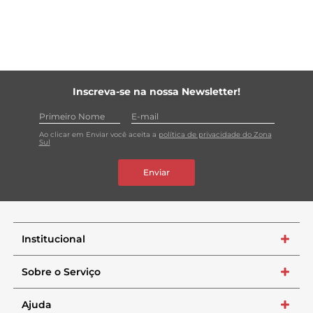
Rende mais Além de um formato anatômico que facilita
para pegar, sua fórmula rende e dura mais.
Inscreva-se na nossa Newsletter!
Ao clicar em Enviar você aceita a
política de privacidade do Zona
Sul
Enviar
Institucional
+
Sobre o Serviço
+
Ajuda
+