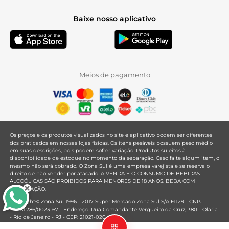
Baixe nosso aplicativo
Meios de pagamento
Os preços e os produtos visualizados no site e aplicativo podem ser diferentes
dos praticados em nossas lojas físicas. Os itens pesáveis possuem peso médio
em suas descrições, pois podem sofrer variação. Produtos sujeitos à
disponibilidade de estoque no momento da separação. Caso falte algum item, o
mesmo não será cobrado. O Zona Sul é uma empresa varejista e se reserva o
direito de não vender por atacado. A VENDA E O CONSUMO DE BEBIDAS
ALCOÓLICAS SÃO PROIBIDOS PARA MENORES DE 18 ANOS. BEBA COM
MODERAÇÃO.
Copyright© Zona Sul 1996 - 2017 Super Mercado Zona Sul S/A F1129 - CNPJ:
33.381.286/0023-67 - Endereço: Rua Comandante Vergueiro da Cruz, 380 - Olaria
- Rio de Janeiro - RJ - CEP: 21021-020