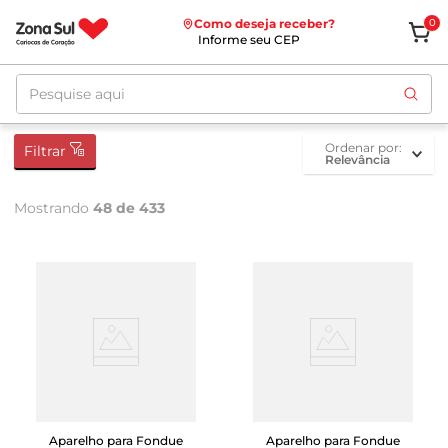
Como deseja receber?
0
Informe seu CEP
Pesquise aqui
ordenar por
Filtrar
Relevância
Mostrando
48 de 433
Aparelho para Fondue
Aparelho para Fondue