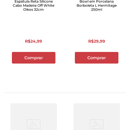
Espátula Reta Silicone
Bowl em Porcelana
Cabo Madeira Off White
Borboleta L Hermitage
Oikos 32cm
250ml
R$
24
,
99
R$
29
,
99
Comprar
Comprar