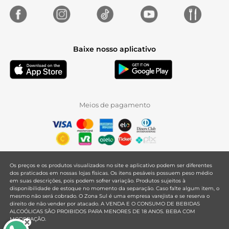
Baixe nosso aplicativo
Meios de pagamento
Os preços e os produtos visualizados no site e aplicativo podem ser diferentes
dos praticados em nossas lojas físicas. Os itens pesáveis possuem peso médio
em suas descrições, pois podem sofrer variação. Produtos sujeitos à
disponibilidade de estoque no momento da separação. Caso falte algum item, o
mesmo não será cobrado. O Zona Sul é uma empresa varejista e se reserva o
direito de não vender por atacado. A VENDA E O CONSUMO DE BEBIDAS
ALCOÓLICAS SÃO PROIBIDOS PARA MENORES DE 18 ANOS. BEBA COM
MODERAÇÃO.