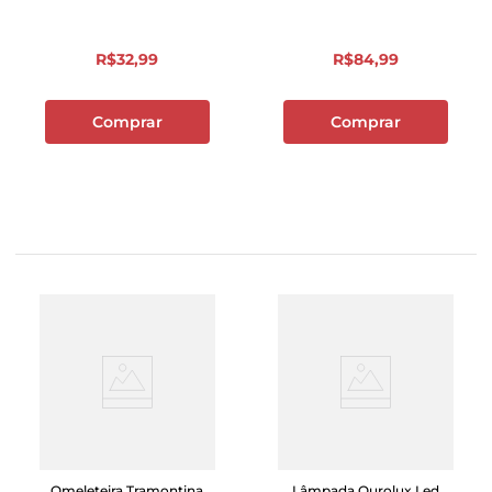
R$
32
,
99
R$
84
,
99
Comprar
Comprar
Omeleteira Tramontina
Lâmpada Ourolux Led