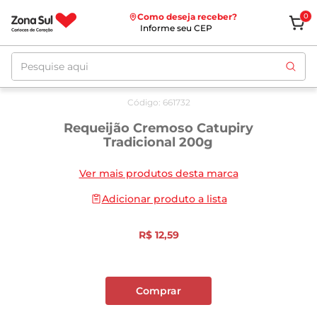
Como deseja receber?
0
Informe seu CEP
Pesquise aqui
Exclusivo Site/App
Código
:
661732
Requeijão Cremoso Catupiry
Tradicional 200g
Ver mais produtos desta marca
Adicionar produto a lista
R$
12
,
59
Comprar