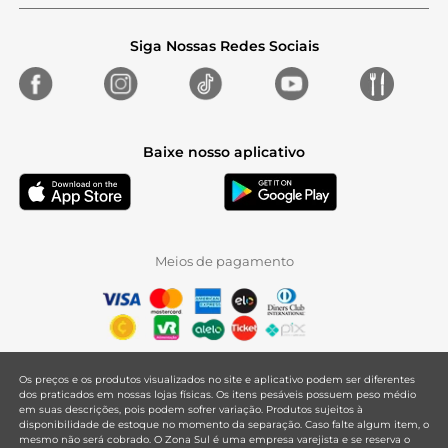
Siga Nossas Redes Sociais
Baixe nosso aplicativo
Meios de pagamento
Os preços e os produtos visualizados no site e aplicativo podem ser diferentes
dos praticados em nossas lojas físicas. Os itens pesáveis possuem peso médio
em suas descrições, pois podem sofrer variação. Produtos sujeitos à
disponibilidade de estoque no momento da separação. Caso falte algum item, o
mesmo não será cobrado. O Zona Sul é uma empresa varejista e se reserva o