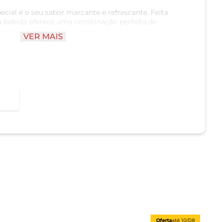
ecial é o seu sabor marcante e refrescante. Feita
a bebida oferece uma combinação perfeita de
nando uma experiência sensorial única.
VER MAIS
 seu sabor intenso e aromático, que, quando
ncia característica da marca, resulta em uma
Oferta
até
10/08