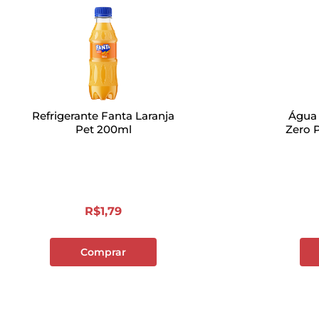
Refrigerante Fanta Laranja
Água 
Pet 200ml
Zero 
R$
1
,
79
Comprar