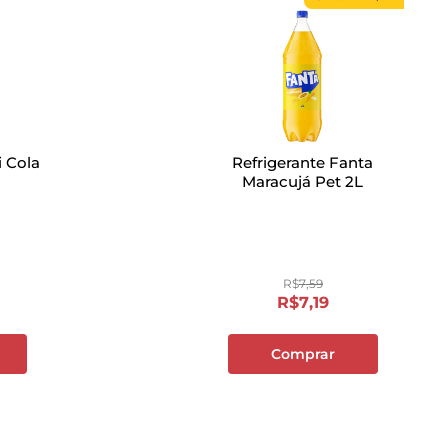
i Cola
Refrigerante Fanta
Maracujá Pet 2L
R$
7
,
59
R$
7
,
19
Comprar