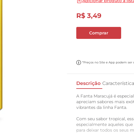
Adicionar produto a list
10
º
cebola
R$
3
,
49
Comprar
*Preços no Site e App podem ser di
Descrição
Característic
A Fanta Maracujá é especi
apreciam sabores mais exót
vibrantes da linha Fanta.
Com seu sabor tropical, es
especialmente aqueles que p
para deixar todos os seus 