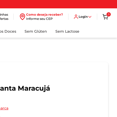
inhas
Como deseja receber?
0
Login
fertas
Informe seu CEP
dos Doces
Sem Glúten
Sem Lactose
Fanta Maracujá
marca