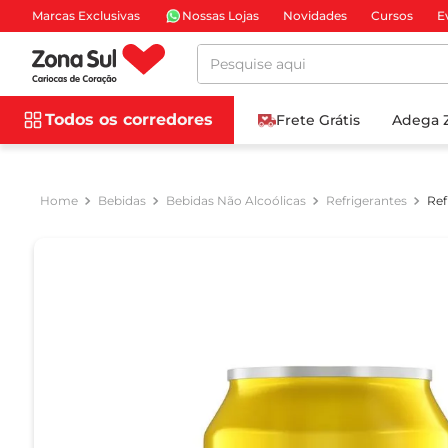
Marcas Exclusivas
Nossas Lojas
Novidades
Cursos
E
Pesquise aqui
Todos os corredores
Frete Grátis
Adega 
Bebidas
Bebidas Não Alcoólicas
Refrigerantes
Ref