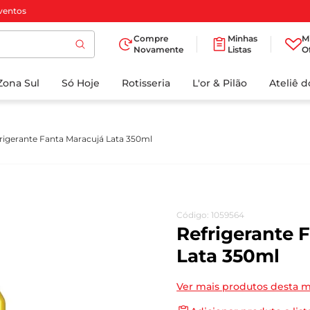
ventos
Compre
Minhas
M
Novamente
Listas
O
TERMOS MAIS
Zona Sul
Só Hoje
BUSCADOS
Rotisseria
L'or & Pilão
Ateliê 
1
º
cafe
2
º
papel higienico
rigerante Fanta Maracujá Lata 350ml
3
º
iogurte
4
º
manteiga
5
º
azeite
Código
:
1059564
6
º
biscoito
Refrigerante 
7
º
detergente
Lata 350ml
8
º
leite
Ver mais produtos desta 
9
º
chocolate