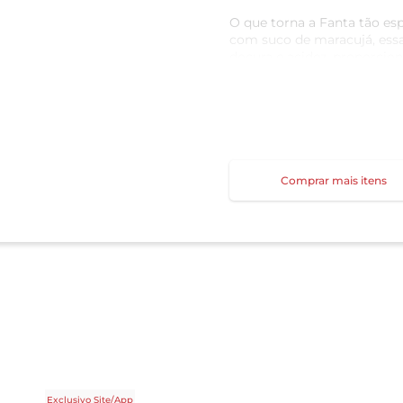
O que torna a Fanta tão esp
com suco de maracujá, ess
doçura e acidez, proporcio
O maracujá é conhecido por
combinado com a efervescê
bebida irresistível.
Comprar mais itens
Exclusivo Site/App