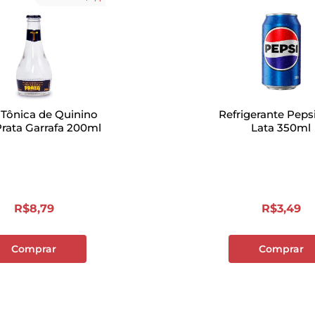
Tônica de Quinino
Refrigerante Peps
Prata Garrafa 200ml
Lata 350ml
R$
8
,
79
R$
3
,
49
Comprar
Comprar