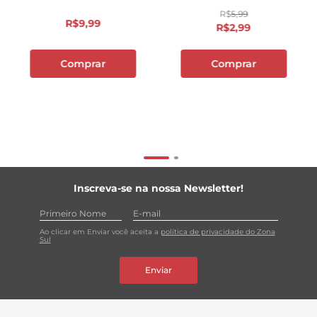
R$
5
,
99
R$
9
,
99
R$
2
,
99
Comprar
Comprar
Inscreva-se na nossa Newsletter!
Ao clicar em Enviar você aceita a
política de privacidade do Zona
Sul
Enviar