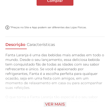
Comprar
*Preços no Site e App podem ser diferentes das Lojas Físicas.
Descrição
Características
Fanta Laranja é uma das bebidas mais amadas em todo o
mundo. Desde o seu lançamento, essa deliciosa bebida
tem conquistado fãs de todas as idades com seu sabor
refrescante e único. Se você é apaixonado por
refrigerantes, Fanta é a escolha perfeita para qualquer
ocasião, seja em uma festa com amigos, em um
momento de relaxamento em casa ou para acompanhar
suas refeições.
O que torna a Fanta Laranja tão especial é o seu sabor
único e irresistível. Feita com suco de laranja, a Fanta
VER MAIS
oferece um sabor cítrico intenso que é ao mesmo tempo,