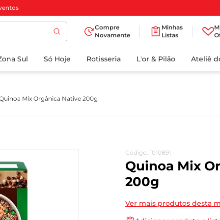
ventos
Compre
Minhas
M
Novamente
Listas
O
TERMOS MAIS
Zona Sul
Só Hoje
BUSCADOS
Rotisseria
L'or & Pilão
Ateliê 
1
º
cafe
2
º
iogurte
Quinoa Mix Orgânica Native 200g
3
º
papel higienico
4
º
manteiga
5
º
azeite
Código
:
1010891
6
º
detergente
Quinoa Mix Or
7
º
leite
200g
8
º
biscoito
Ver mais produtos desta 
9
º
chocolate