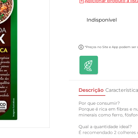
Adicionar produto a list
10
º
carne moida
Indisponível
*Preços no Site e App podem ser di
Descrição
Característic
Por que consumir?
Porque é rica em fibras e n
minerais como ferro, fósforo
Qual a quantidade ideal?
É recomendado 2 colheres 