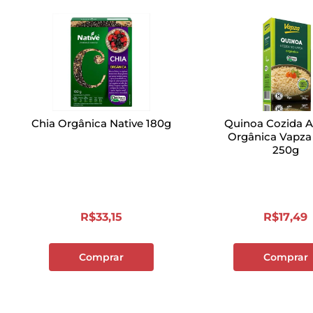
Chia Orgânica Native 180g
Quinoa Cozida A
Orgânica Vapza
250g
R$
33
,
15
R$
17
,
49
Comprar
Comprar