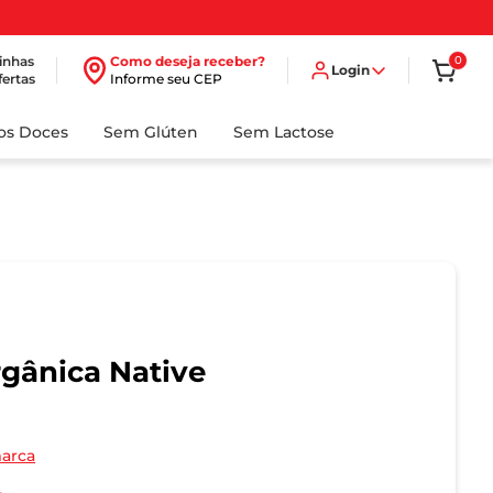
inhas
Como deseja receber?
0
Login
fertas
Informe seu CEP
dos Doces
Sem Glúten
Sem Lactose
gânica Native
marca