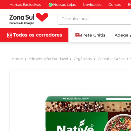
Marcas Exclusivas
Nossas Lojas
Novidades
Cursos
E
Pesquise aqui
Todos os corredores
Frete Grátis
Adega 
Alimentação Saudável
Orgânicos
Cereais e Grãos