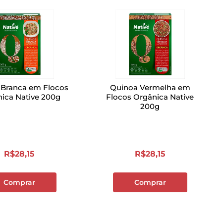
 Branca em Flocos
Quinoa Vermelha em
ica Native 200g
Flocos Orgânica Native
200g
R$
28
,
15
R$
28
,
15
Comprar
Comprar