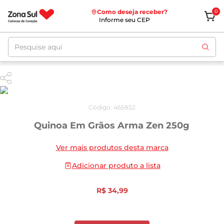
Como deseja receber?
0
Informe seu CEP
Pesquise aqui
Código
:
465852
Quinoa Em Grãos Arma Zen 250g
Ver mais produtos desta marca
Adicionar produto a lista
R$
34
,
99