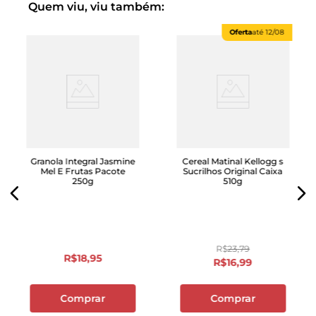
Quem viu, viu também:
Oferta
até
12/08
Granola Integral Jasmine
Cereal Matinal Kellogg s
Mel E Frutas Pacote
Sucrilhos Original Caixa
250g
510g
R$
23
,
79
R$
18
,
95
R$
16
,
99
Comprar
Comprar