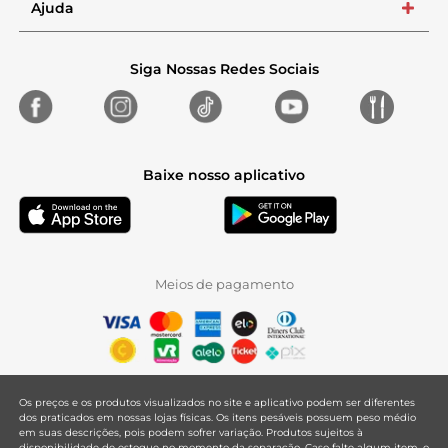
Ajuda
+
Siga Nossas Redes Sociais
Baixe nosso aplicativo
Meios de pagamento
Os preços e os produtos visualizados no site e aplicativo podem ser diferentes
dos praticados em nossas lojas físicas. Os itens pesáveis possuem peso médio
em suas descrições, pois podem sofrer variação. Produtos sujeitos à
disponibilidade de estoque no momento da separação. Caso falte algum item, o