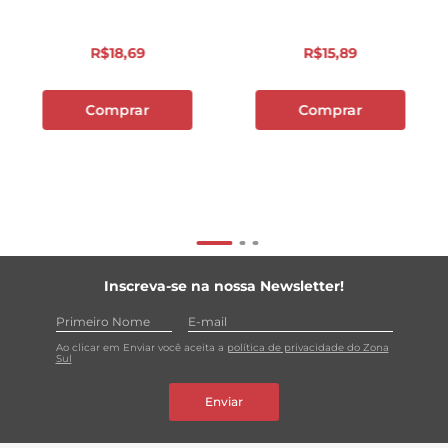
R$
18
,
69
R$
15
,
89
Comprar
Comprar
Inscreva-se na nossa Newsletter!
Ao clicar em Enviar você aceita a
política de privacidade do Zona
Sul
Enviar