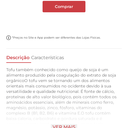
Comprar
*Preços no Site e App podem ser diferentes das Lojas Físicas.
Descrição
Características
Tofu também conhecido como queijo de soja é um
alimento produzido pela coagulação do extrato de soja
orgânicoO tofu vem se tornando um dos alimentos
orientais mais consumidos no ocidente devido à sua
versatilidade e qualidade nutricional. É fonte de cálcio,
proteínas de alto valor biológico, pois contém todos os
aminoácidos essenciais, além de minerais como ferro,
magnésio, potássio, zinco, fósforo, vitaminas do
complexo B (B1, B2, B6) e vitamina E.O tofu contém
baixa caloria, carboidrato e gordura saturada e é
completamente isento de colesterol, como todo
VER MAIS