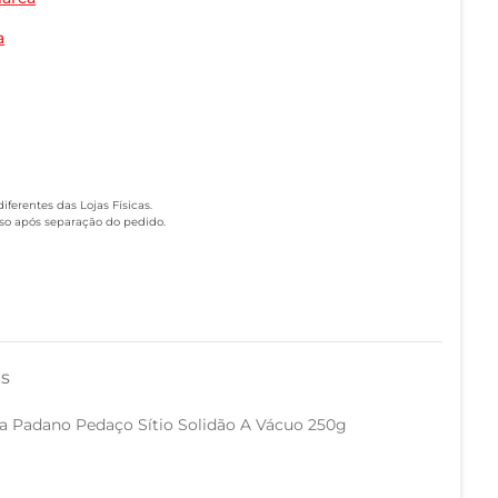
a
ferentes das Lojas Físicas.
eso após separação do pedido.
as
a Padano Pedaço Sítio Solidão A Vácuo 250g