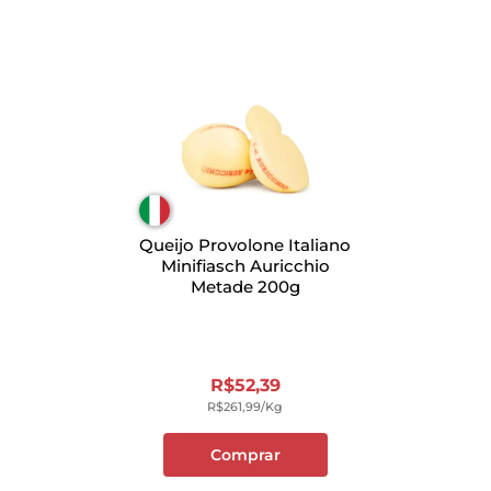
Queijo Provolone Italiano
Minifiasch Auricchio
Metade 200g
R$
52
,
39
R$
261
,
99
/kg
Comprar