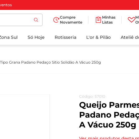
ventos
Compre
Minhas
M
Novamente
Listas
O
TERMOS MAIS
Zona Sul
Só Hoje
BUSCADOS
Rotisseria
L'or & Pilão
Ateliê 
1
º
cafe
2
º
papel higienico
Tipo Grana Padano Pedaço Sítio Solidão A Vácuo 250g
3
º
manteiga
4
º
iogurte
5
º
detergente
Código
:
57010
6
º
azeite
Queijo Parmes
7
º
leite
Padano Pedaço
A Vácuo 250g
8
º
biscoito
9
º
chocolate
Ver mais produtos desta 