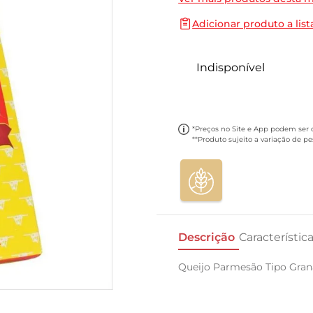
10
º
papel toalha
Adicionar produto a list
Indisponível
*Preços no Site e App podem ser di
**Produto sujeito a variação de p
Descrição
Característic
Queijo Parmesão Tipo Gran