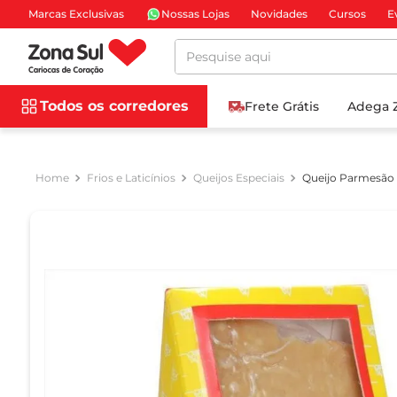
Marcas Exclusivas
Nossas Lojas
Novidades
Cursos
E
Pesquise aqui
Todos os corredores
Frete Grátis
Adega 
Frios e Laticínios
Queijos Especiais
Queijo Parmesão 