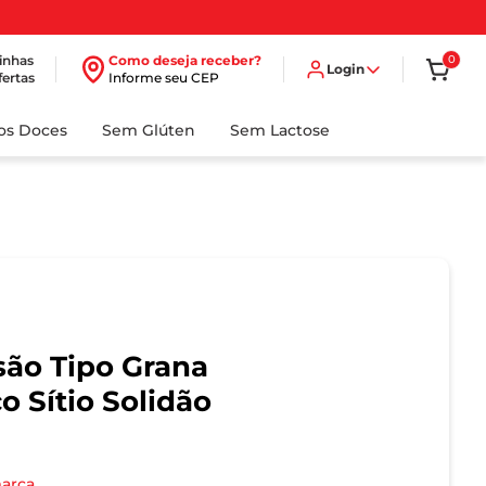
inhas
Como deseja receber?
0
Login
fertas
Informe seu CEP
dos Doces
Sem Glúten
Sem Lactose
ão Tipo Grana
 Sítio Solidão
marca