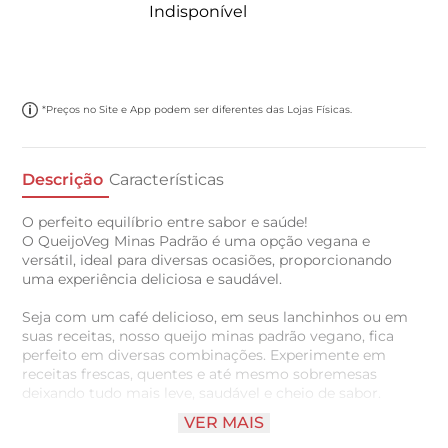
Indisponível
*Preços no Site e App podem ser diferentes das Lojas Físicas.
Descrição
Características
O perfeito equilíbrio entre sabor e saúde!
O QueijoVeg Minas Padrão é uma opção vegana e
versátil, ideal para diversas ocasiões, proporcionando
uma experiência deliciosa e saudável.
Seja com um café delicioso, em seus lanchinhos ou em
suas receitas, nosso queijo minas padrão vegano, fica
perfeito em diversas combinações. Experimente em
receitas frescas, quentes e até mesmo sobremesas
deixando tudo mais leve, saudável e cheio de sabor.
VER MAIS
- 100% vegetal: Adequado para todos os estilos de vida.