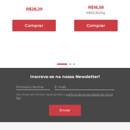
R$
18
,
58
R$
28
,
29
R$
92
,
90
/kg
Comprar
Comprar
Inscreva-se na nossa Newsletter!
Ao clicar em Enviar você aceita a
política de privacidade do Zona
Sul
Enviar