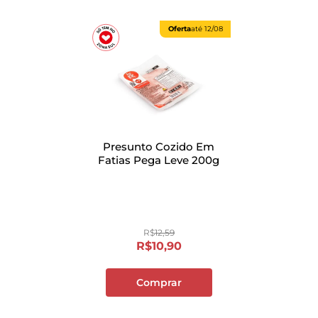
Oferta
até
12/08
Presunto Cozido Em
Fatias Pega Leve 200g
R$
12
,
59
R$
10
,
90
Comprar