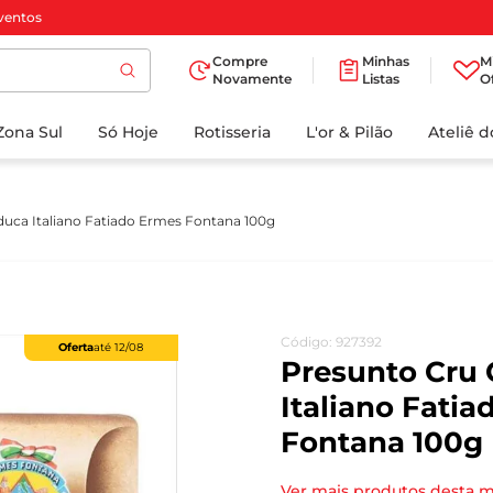
ventos
Compre
Minhas
M
Novamente
Listas
O
TERMOS MAIS
Zona Sul
Só Hoje
BUSCADOS
Rotisseria
L'or & Pilão
Ateliê 
1
º
cafe
2
º
papel higienico
uca Italiano Fatiado Ermes Fontana 100g
3
º
manteiga
4
º
iogurte
5
º
detergente
Código
:
927392
Oferta
até
12/08
6
º
azeite
Presunto Cru
7
º
leite
Italiano Fati
Fontana 100g
8
º
biscoito
9
º
chocolate
Ver mais produtos desta 