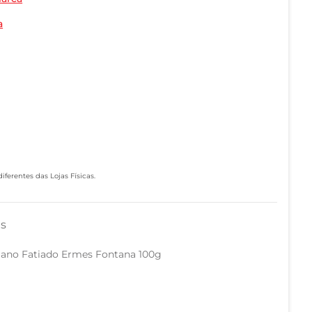
a
ferentes das Lojas Físicas.
as
liano Fatiado Ermes Fontana 100g