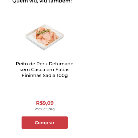
Quem viu, viu também:
Peito de Peru Defumado
sem Casca em Fatias
Fininhas Sadia 100g
R$
9
,
09
R$
90
,
99
/kg
Comprar