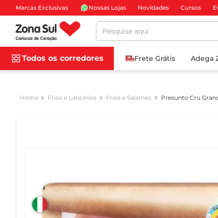
Marcas Exclusivas
Nossas Lojas
Novidades
Cursos
E
Pesquise aqui
Todos os corredores
Frete Grátis
Adega 
Frios e Laticínios
Frios e Salames
Presunto Cru Grand