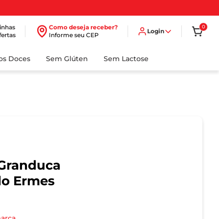
inhas
Como deseja receber?
0
Login
fertas
Informe seu CEP
dos Doces
Sem Glúten
Sem Lactose
 Granduca
ado Ermes
marca