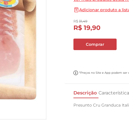
10
º
papel toalha
Adicionar produto a list
R$
31
,
49
R$
19
,
90
Comprar
*Preços no Site e App podem ser di
Descrição
Característic
Presunto Cru Granduca Ita