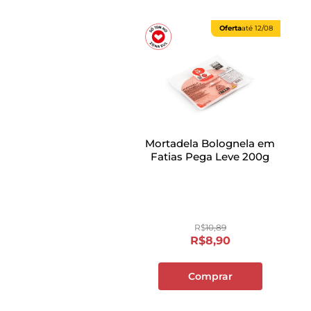
Oferta
até
12/08
Mortadela Bolognela em
Fatias Pega Leve 200g
R$
10
,
89
R$
8
,
90
Comprar