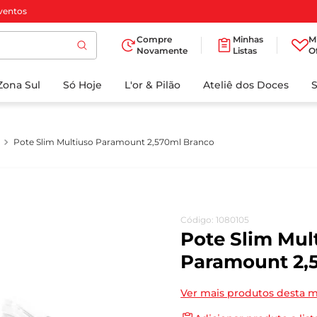
ventos
Compre
Minhas
M
Novamente
Listas
O
TERMOS MAIS
Zona Sul
Só Hoje
BUSCADOS
L'or & Pilão
Ateliê dos Doces
1
º
cafe
2
º
papel higienico
Pote Slim Multiuso Paramount 2,570ml Branco
3
º
iogurte
4
º
manteiga
5
º
detergente
Código
:
1080105
6
º
azeite
Pote Slim Mul
7
º
biscoito
Paramount 2,
8
º
leite
Ver mais produtos desta 
9
º
chocolate