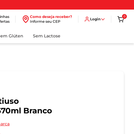
inhas
Como deseja receber?
0
Login
fertas
Informe seu CEP
Sem Glúten
Sem Lactose
tiuso
570ml Branco
marca