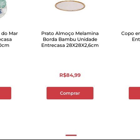
a do Mar
Prato Almoço Melamina
Copo em
ecasa
Borda Bambu Unidade
En
30cm
Entrecasa 28X28X2,6cm
R$
84
,
99
Comprar