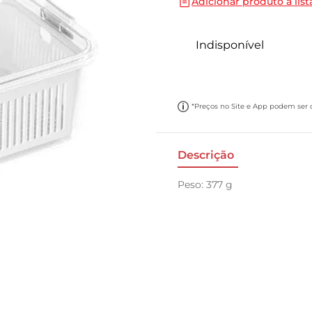
Adicionar produto a list
10
º
cebola
Indisponível
*Preços no Site e App podem ser di
Descrição
Peso: 377 g