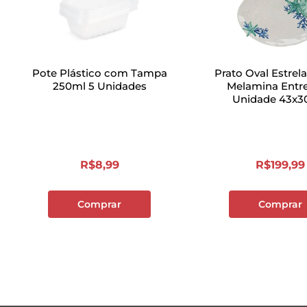
Pote Plástico com Tampa
Prato Oval Estrel
250ml 5 Unidades
Melamina Entr
Unidade 43x
R$
8
,
99
R$
199
,
99
Comprar
Comprar