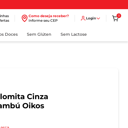
inhas
Como deseja receber?
0
Login
fertas
Informe seu CEP
dos Doces
Sem Glúten
Sem Lactose
lomita Cinza
ambú Oikos
marca