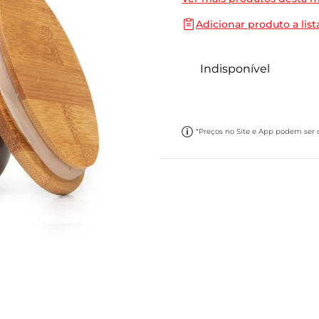
10
º
papel toalha
Adicionar produto a list
Indisponível
*Preços no Site e App podem ser di