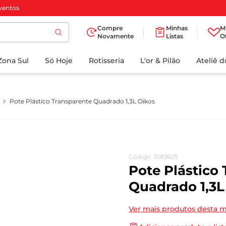
ventos
Compre
Minhas
M
Novamente
Listas
O
TERMOS MAIS
Zona Sul
Só Hoje
BUSCADOS
Rotisseria
L'or & Pilão
Ateliê 
1
º
cafe
2
º
papel higienico
Pote Plástico Transparente Quadrado 1,3L Oikos
3
º
manteiga
4
º
iogurte
5
º
detergente
Código
:
1089625
6
º
azeite
Pote Plástico
7
º
leite
Quadrado 1,3L
8
º
biscoito
Ver mais produtos desta 
9
º
chocolate