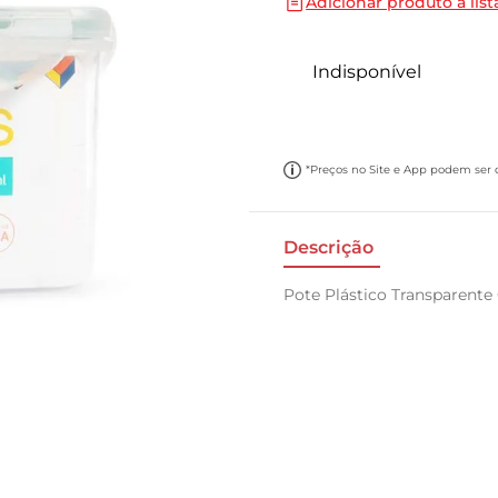
Adicionar produto a list
10
º
papel toalha
Indisponível
*Preços no Site e App podem ser di
Descrição
Pote Plástico Transparente