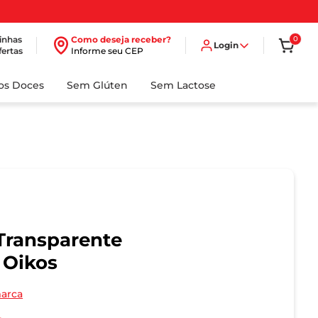
inhas
Como deseja receber?
0
Login
fertas
Informe seu CEP
dos Doces
Sem Glúten
Sem Lactose
 Transparente
 Oikos
marca