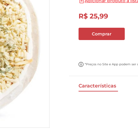
Adicionar produto a list
10
º
cebola
R$
25
,
99
Comprar
*Preços no Site e App podem ser di
Características