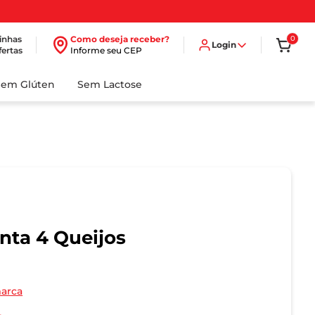
inhas
Como deseja receber?
0
Login
fertas
Informe seu CEP
Sem Glúten
Sem Lactose
nta 4 Queijos
marca