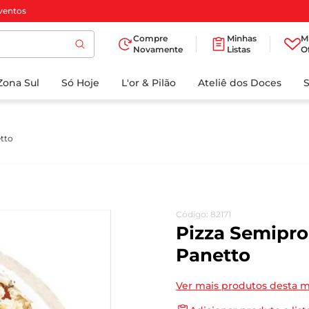
ventos
Compre
Minhas
M
Novamente
Listas
O
TERMOS MAIS
Zona Sul
Só Hoje
BUSCADOS
L'or & Pilão
Ateliê dos Doces
1
º
cafe
2
º
papel higienico
tto
3
º
iogurte
4
º
manteiga
5
º
detergente
Código
:
82171
6
º
azeite
Pizza Semipro
7
º
biscoito
Panetto
8
º
leite
Ver mais produtos desta 
9
º
chocolate