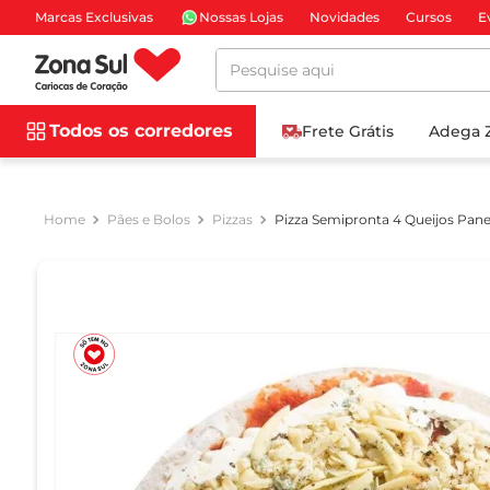
Marcas Exclusivas
Nossas Lojas
Novidades
Cursos
E
Pesquise aqui
Todos os corredores
Frete Grátis
Adega 
Pães e Bolos
Pizzas
Pizza Semipronta 4 Queijos Pane