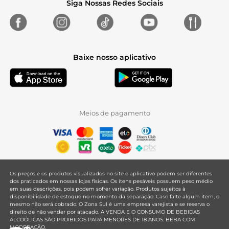
Siga Nossas Redes Sociais
Baixe nosso aplicativo
Meios de pagamento
Os preços e os produtos visualizados no site e aplicativo podem ser diferentes
dos praticados em nossas lojas físicas. Os itens pesáveis possuem peso médio
em suas descrições, pois podem sofrer variação. Produtos sujeitos à
disponibilidade de estoque no momento da separação. Caso falte algum item, o
mesmo não será cobrado. O Zona Sul é uma empresa varejista e se reserva o
direito de não vender por atacado. A VENDA E O CONSUMO DE BEBIDAS
ALCOÓLICAS SÃO PROIBIDOS PARA MENORES DE 18 ANOS. BEBA COM
MODERAÇÃO.