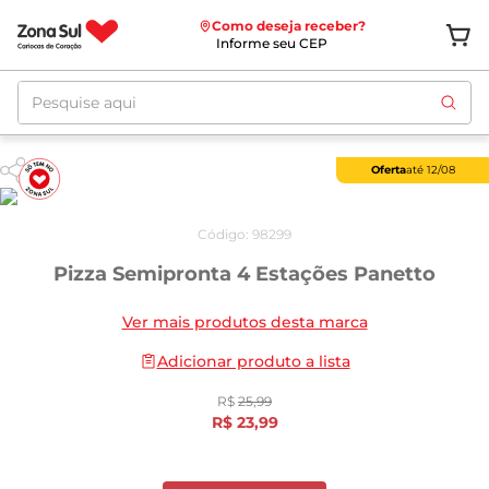
Como deseja receber?
Informe seu CEP
Pesquise aqui
Oferta
até
12/08
Código
:
98299
Pizza Semipronta 4 Estações Panetto
Ver mais produtos desta marca
Adicionar produto a lista
R$
25
,
99
R$
23
,
99