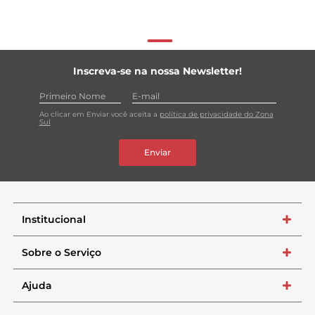
Inscreva-se na nossa Newsletter!
Ao clicar em Enviar você aceita a
política de privacidade do Zona
Sul
Enviar
Institucional
+
Sobre o Serviço
+
Ajuda
+