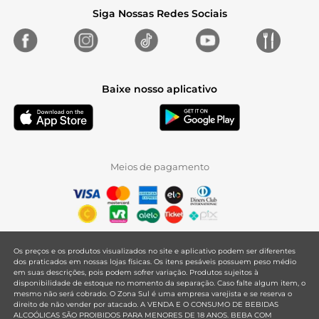
Siga Nossas Redes Sociais
Baixe nosso aplicativo
Meios de pagamento
Os preços e os produtos visualizados no site e aplicativo podem ser diferentes
dos praticados em nossas lojas físicas. Os itens pesáveis possuem peso médio
em suas descrições, pois podem sofrer variação. Produtos sujeitos à
disponibilidade de estoque no momento da separação. Caso falte algum item, o
mesmo não será cobrado. O Zona Sul é uma empresa varejista e se reserva o
direito de não vender por atacado. A VENDA E O CONSUMO DE BEBIDAS
ALCOÓLICAS SÃO PROIBIDOS PARA MENORES DE 18 ANOS. BEBA COM