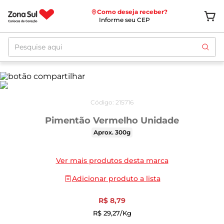
Como deseja receber?
Informe seu CEP
Pesquise aqui
Código
:
215716
Pimentão Vermelho Unidade
Aprox. 300g
Ver mais produtos desta marca
Adicionar produto a lista
R$
8
,
79
R$
29
,
27
/kg