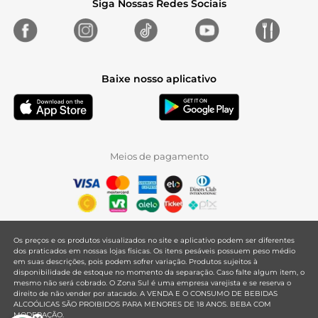
Siga Nossas Redes Sociais
Baixe nosso aplicativo
Meios de pagamento
Os preços e os produtos visualizados no site e aplicativo podem ser diferentes
dos praticados em nossas lojas físicas. Os itens pesáveis possuem peso médio
em suas descrições, pois podem sofrer variação. Produtos sujeitos à
disponibilidade de estoque no momento da separação. Caso falte algum item, o
mesmo não será cobrado. O Zona Sul é uma empresa varejista e se reserva o
direito de não vender por atacado. A VENDA E O CONSUMO DE BEBIDAS
ALCOÓLICAS SÃO PROIBIDOS PARA MENORES DE 18 ANOS. BEBA COM
MODERAÇÃO.