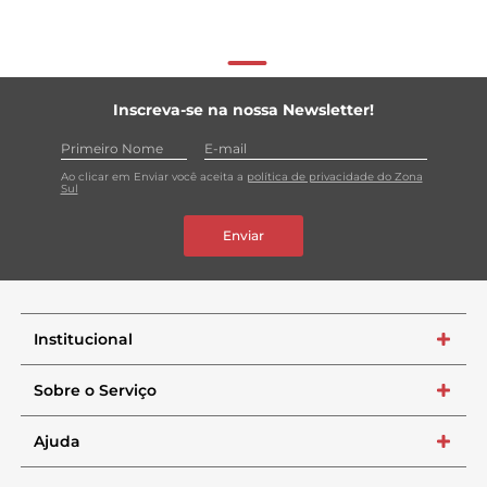
Inscreva-se na nossa Newsletter!
Ao clicar em Enviar você aceita a
política de privacidade do Zona
Sul
Enviar
Institucional
+
Sobre o Serviço
+
Ajuda
+