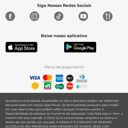
Siga Nossas Redes Sociais
Baixe nosso aplicativo
Meios de pagamento
Os preços e os produtos visualizados no site e aplicativo podem ser diferentes
dos praticados em nossas lojas físicas. Os itens pesáveis possuem peso médio
em suas descrições, pois podem sofrer variação. Produtos sujeitos à
disponibilidade de estoque no momento da separação. Caso falte algum item, o
mesmo não será cobrado. O Zona Sul é uma empresa varejista e se reserva o
direito de não vender por atacado. A VENDA E O CONSUMO DE BEBIDAS
ALCOÓLICAS SÃO PROIBIDOS PARA MENORES DE 18 ANOS. BEBA COM