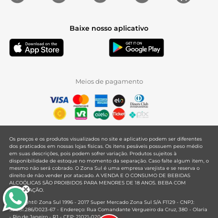
Baixe nosso aplicativo
Meios de pagamento
Os preços e os produtos visualizados no site e aplicativo podem ser diferentes
dos praticados em nossas lojas físicas. Os itens pesáveis possuem peso médio
em suas descrições, pois podem sofrer variação. Produtos sujeitos à
disponibilidade de estoque no momento da separação. Caso falte algum item, o
mesmo não será cobrado. O Zona Sul é uma empresa varejista e se reserva o
direito de não vender por atacado. A VENDA E O CONSUMO DE BEBIDAS
ALCOÓLICAS SÃO PROIBIDOS PARA MENORES DE 18 ANOS. BEBA COM
MODERAÇÃO.
Copyright© Zona Sul 1996 - 2017 Super Mercado Zona Sul S/A F1129 - CNPJ:
33.381.286/0023-67 - Endereço: Rua Comandante Vergueiro da Cruz, 380 - Olaria
- Rio de Janeiro - RJ - CEP: 21021-020