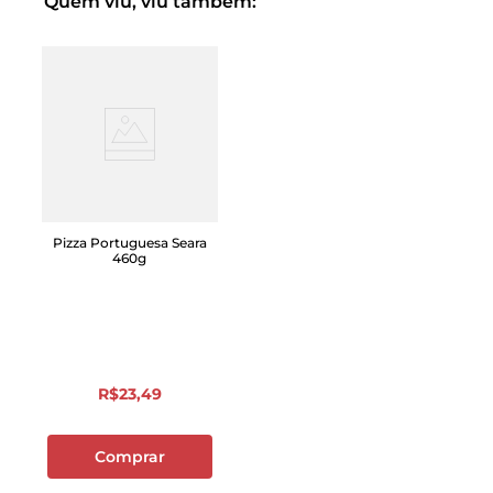
Quem viu, viu também:
Pizza Portuguesa Seara
460g
R$
23
,
49
Comprar