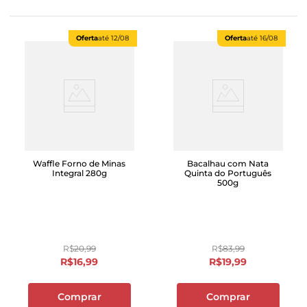
Oferta
até
12/08
Oferta
até
16/08
Waffle Forno de Minas
Bacalhau com Nata
Integral 280g
Quinta do Português
500g
R$
20
,
99
R$
83
,
99
R$
16
,
99
R$
19
,
99
Comprar
Comprar