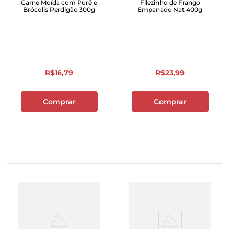
Carne Moída com Purê e
Filezinho de Frango
Brócolis Perdigão 300g
Empanado Nat 400g
R$
16
,
79
R$
23
,
99
Comprar
Comprar