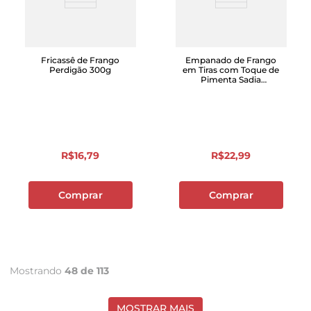
Fricassê de Frango
Empanado de Frango
Perdigão 300g
em Tiras com Toque de
Pimenta Sadia
Empanadíssimo 400g
R$
16
,
79
R$
22
,
99
Comprar
Comprar
Mostrando
48 de 113
MOSTRAR MAIS