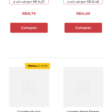
a uni. sai por
R$ 14,27
a uni. sai por
R$ 12,48
R$
16
,
79
R$
14
,
69
Comprar
Comprar
Oferta
até
10/08
Coxinha da Asa
Lasanha Seara Frango