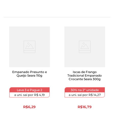
Empanado Presunto e
Iscas de Frango
Queijo Seara 110g
Tradicional Empanado
Crocante Seara 300g
Leve 3 e Pague 2
30% na 2º unidade
a uni. sai por
R$ 4,19
a uni. sai por
R$ 14,27
R$
6
,
29
R$
16
,
79