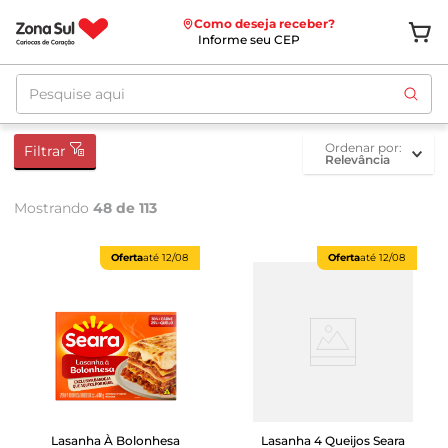
Como deseja receber?
Informe seu CEP
Pesquise aqui
ordenar por
Filtrar
Relevância
Mostrando
48 de 113
Oferta
até
12/08
Oferta
até
12/08
Lasanha À Bolonhesa
Lasanha 4 Queijos Seara