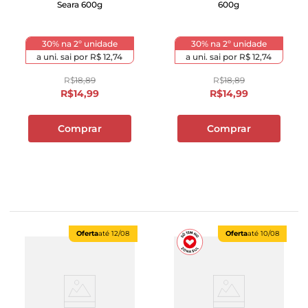
Seara 600g
600g
30% na 2º unidade
30% na 2º unidade
a uni. sai por
R$ 12,74
a uni. sai por
R$ 12,74
R$
18
,
89
R$
18
,
89
R$
14
,
99
R$
14
,
99
Comprar
Comprar
Oferta
até
12/08
Oferta
até
10/08