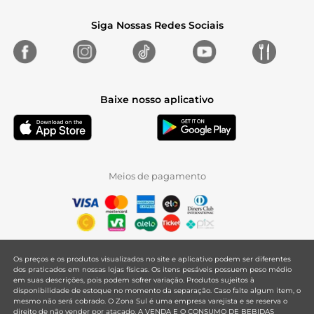
Siga Nossas Redes Sociais
Baixe nosso aplicativo
Meios de pagamento
Os preços e os produtos visualizados no site e aplicativo podem ser diferentes
dos praticados em nossas lojas físicas. Os itens pesáveis possuem peso médio
em suas descrições, pois podem sofrer variação. Produtos sujeitos à
disponibilidade de estoque no momento da separação. Caso falte algum item, o
mesmo não será cobrado. O Zona Sul é uma empresa varejista e se reserva o
direito de não vender por atacado. A VENDA E O CONSUMO DE BEBIDAS