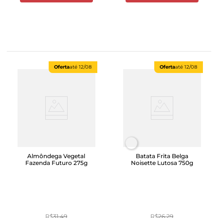
Oferta
até
12/08
Oferta
até
12/08
Almôndega Vegetal
Batata Frita Belga
Fazenda Futuro 275g
Noisette Lutosa 750g
R$
31
,
49
R$
26
,
29