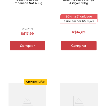
Empanada Nat 400g
Airfryer 300g
30% na 2º unidade
a uni. sai por
R$ 12,48
R$
22
,
99
R$
14
,
69
R$
17
,
99
Comprar
Comprar
Oferta
até
12/08