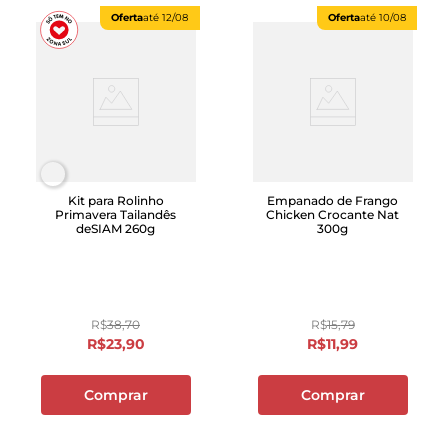
Oferta
até
12/08
Oferta
até
10/08
Kit para Rolinho
Empanado de Frango
Primavera Tailandês
Chicken Crocante Nat
deSIAM 260g
300g
R$
38
,
70
R$
15
,
79
R$
23
,
90
R$
11
,
99
Comprar
Comprar