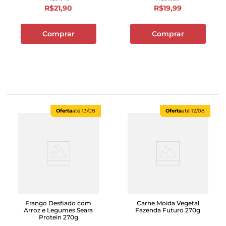
R$
21
,
90
R$
19
,
99
Comprar
Comprar
Oferta
até
13/08
Oferta
até
12/08
Frango Desfiado com
Carne Moída Vegetal
Arroz e Legumes Seara
Fazenda Futuro 270g
Protein 270g