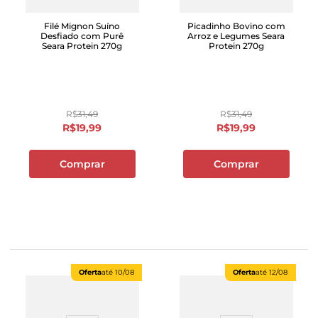
Filé Mignon Suíno
Picadinho Bovino com
Desfiado com Purê
Arroz e Legumes Seara
Seara Protein 270g
Protein 270g
R$
31
,
49
R$
31
,
49
R$
19
,
99
R$
19
,
99
Comprar
Comprar
Oferta
até
10/08
Oferta
até
12/08