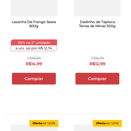
Lasanha De Frango Seara
Dadinho de Tapioca
600g
Terras de Minas 300g
30% na 2º unidade
a uni. sai por
R$ 12,74
R$
18
,
89
R$
16
,
79
R$
14
,
99
R$
12
,
99
Comprar
Comprar
Oferta
até
12/08
Oferta
até
12/08