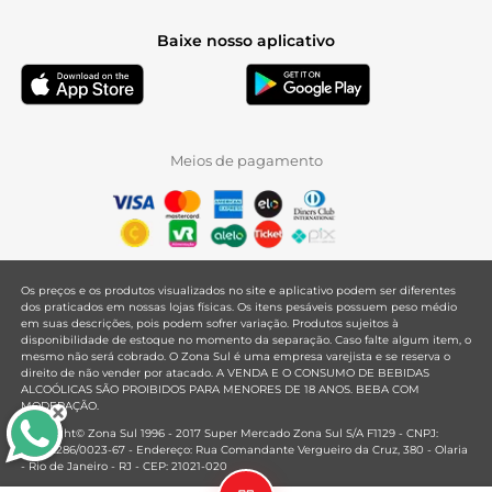
Baixe nosso aplicativo
Meios de pagamento
Os preços e os produtos visualizados no site e aplicativo podem ser diferentes
dos praticados em nossas lojas físicas. Os itens pesáveis possuem peso médio
em suas descrições, pois podem sofrer variação. Produtos sujeitos à
disponibilidade de estoque no momento da separação. Caso falte algum item, o
mesmo não será cobrado. O Zona Sul é uma empresa varejista e se reserva o
direito de não vender por atacado. A VENDA E O CONSUMO DE BEBIDAS
ALCOÓLICAS SÃO PROIBIDOS PARA MENORES DE 18 ANOS. BEBA COM
MODERAÇÃO.
Copyright© Zona Sul 1996 - 2017 Super Mercado Zona Sul S/A F1129 - CNPJ:
33.381.286/0023-67 - Endereço: Rua Comandante Vergueiro da Cruz, 380 - Olaria
- Rio de Janeiro - RJ - CEP: 21021-020