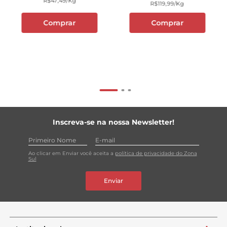
R$
47
,
49
/kg
R$
119
,
99
/kg
Comprar
Comprar
Inscreva-se na nossa Newsletter!
Ao clicar em Enviar você aceita a
política de privacidade do Zona
Sul
Enviar