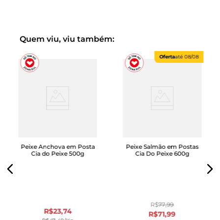
Quem viu, viu também:
Oferta
até
08/08
Peixe Anchova em Posta
Peixe Salmão em Postas
Cia do Peixe 500g
Cia Do Peixe 600g
R$
77
,
99
R$
23
,
74
R$
71
,
99