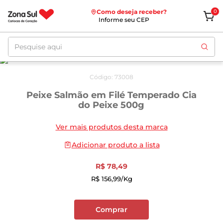
Como deseja receber?
0
Informe seu CEP
Pesquise aqui
Código
:
73008
Peixe Salmão em Filé Temperado Cia
do Peixe 500g
Ver mais produtos desta marca
Adicionar produto a lista
R$
78
,
49
R$
156
,
99
/kg
Comprar