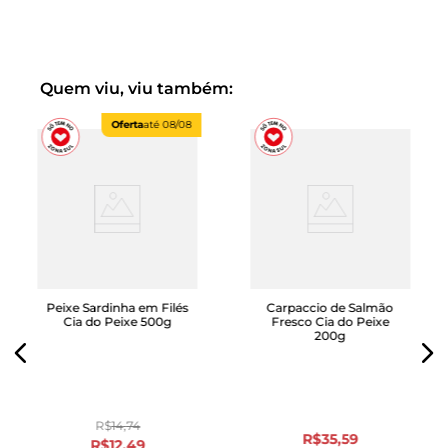
Quem viu, viu também:
Oferta
até
08/08
Peixe Sardinha em Filés
Carpaccio de Salmão
Cia do Peixe 500g
Fresco Cia do Peixe
200g
R$
14
,
74
R$
35
,
59
R$
12
,
49