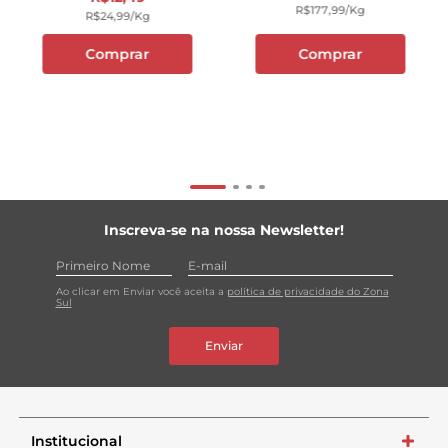
R$
177
,
99
/kg
R$
24
,
99
/kg
Comprar
Comprar
Inscreva-se na nossa Newsletter!
Ao clicar em Enviar você aceita a
política de privacidade do Zona
Sul
Enviar
Institucional
+