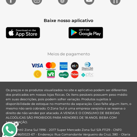
Baixe nosso aplicativo
Meios de pagamento
Os preços e os produtos visualizados no site e aplicativo podem ser diferentes
dos praticados em nossas lojas físicas. Os itens pesáveis possuem peso médio
em suas descrições, pois podem sofrer variação. Produtos sujeitos à
disponibilidade de estoque no momento da separação. Caso falte algum item, o
mesmo não será cobrado. O Zona Sul é uma empresa varejista e se reserva o
direito de não vender por atacado. A VENDA E O CONSUMO DE BEBIDAS
ALCOÓLICAS SÃO PROIBIDOS PARA MENORES DE 18 ANOS. BEBA COM
MODERAÇÃO.
Copyright© Zona Sul 1996 - 2017 Super Mercado Zona Sul S/A F1129 - CNPJ:
33.381.286/0023-67 - Endereço: Rua Comandante Vergueiro da Cruz, 380 - Olaria